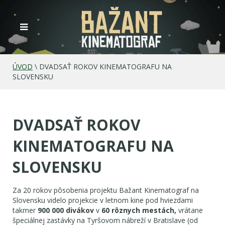
ÚVOD
\
DVADSAŤ ROKOV KINEMATOGRAFU NA
SLOVENSKU
DVADSAŤ ROKOV
KINEMATOGRAFU NA
SLOVENSKU
Za 20 rokov pôsobenia projektu Bažant Kinematograf na
Slovensku videlo projekcie v letnom kine pod hviezdami
takmer
900 0
00 divákov
v
60 rôznych mestách,
vrátane
špeciálnej zastávky na Tyršovom nábreží v Bratislave (od