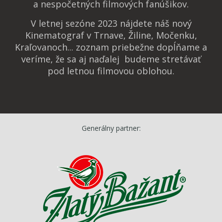
a nespočetných filmových fanúšikov.
V letnej sezóne 2023 nájdete náš nový
Kinematograf v Trnave, Žiline, Močenku,
Kraľovanoch... zoznam priebežne dopĺňame a
veríme, že sa aj naďalej budeme stretávať
pod letnou filmovou oblohou.
Generálny partner: