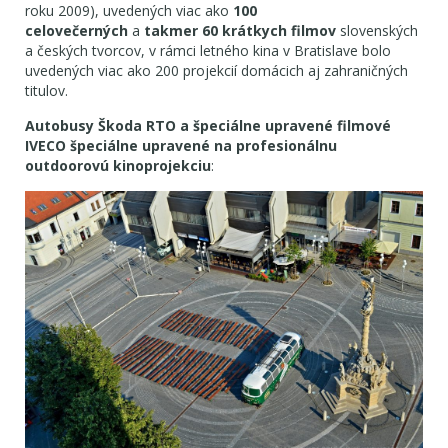
roku 2009), uvedených viac ako
100
celovečerných
a
takmer 6
0
krátkych filmov
slovenských
a českých tvorcov, v rámci letného kina v Bratislave bolo
uvedených viac ako 200 projekcií domácich aj zahraničných
titulov.
Autobusy Škoda RTO a špeciálne upravené filmové
IVECO špeciálne upravené na profesionálnu
outdoorovú kinoprojekciu
: