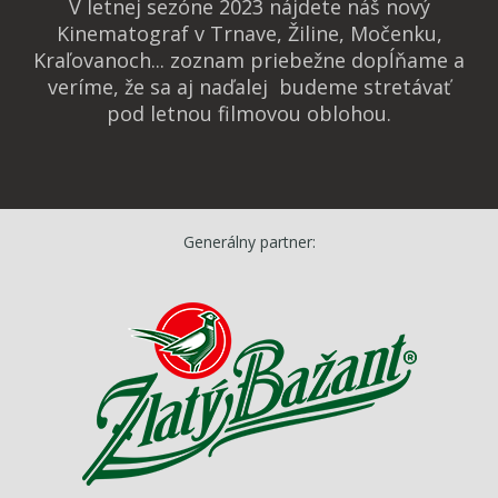
V letnej sezóne 2023 nájdete náš nový
Kinematograf v Trnave, Žiline, Močenku,
Kraľovanoch... zoznam priebežne dopĺňame a
veríme, že sa aj naďalej budeme stretávať
pod letnou filmovou oblohou.
Generálny partner: