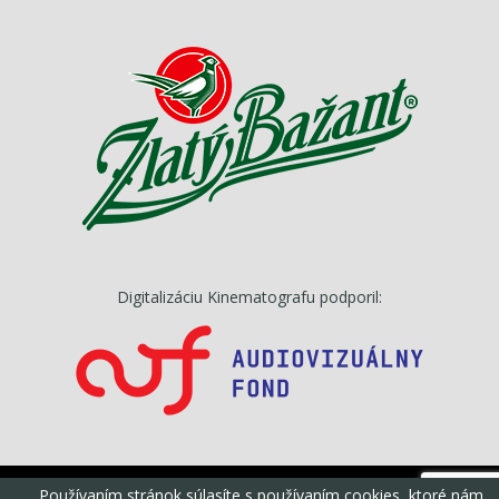
Digitalizáciu Kinematografu podporil:
Používaním stránok súlasíte s používaním cookies, ktoré nám
©Kinematograf, s.r.o, Všetky práva vyhradené