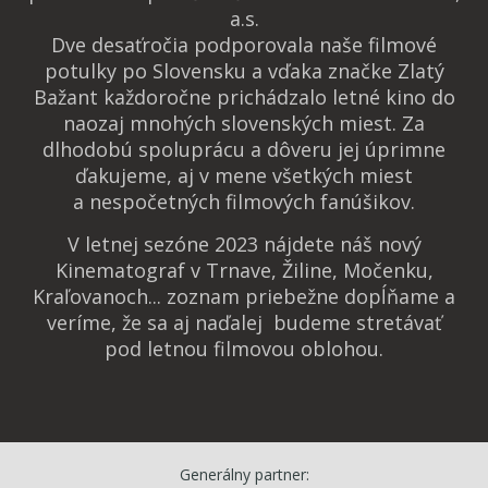
a.s.
Dve desaťročia podporovala naše filmové
potulky po Slovensku a vďaka značke Zlatý
Bažant každoročne prichádzalo letné kino do
naozaj mnohých slovenských miest. Za
dlhodobú spoluprácu a dôveru jej úprimne
ďakujeme, aj v mene všetkých miest
a nespočetných filmových fanúšikov.
V letnej sezóne 2023 nájdete náš nový
Kinematograf v Trnave, Žiline, Močenku,
Kraľovanoch... zoznam priebežne dopĺňame a
veríme, že sa aj naďalej budeme stretávať
pod letnou filmovou oblohou.
Generálny partner: