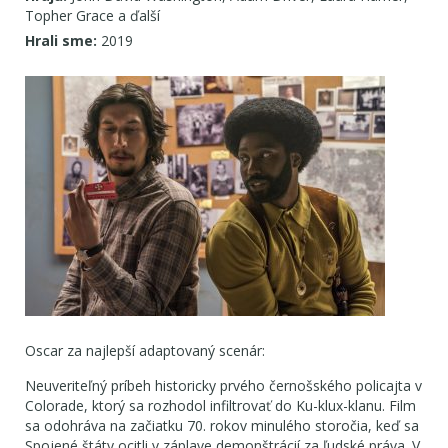
Topher Grace a ďalší
Hrali sme:
2019
Oscar za najlepší adaptovaný scenár:
Neuveriteľný príbeh historicky prvého černošského policajta v
Colorade, ktorý sa rozhodol infiltrovať do Ku-klux-klanu. Film
sa odohráva na začiatku 70. rokov minulého storočia, keď sa
Spojené štáty ocitli v záplave demonštrácií za ľudské práva. V