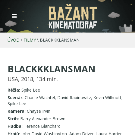
ÚVOD
\
FILMY
\
BLACKKKLANSMAN
BLACKKKLANSMAN
USA, 2018, 134 min.
Réžia:
Spike Lee
Scenár:
Charlie Wachtel, David Rabinowitz, Kevin Willmott,
Spike Lee
Kamera:
Chayse Irvin
Strih:
Barry Alexander Brown
Hudba:
Terence Blanchard
Hrajú:
John David Washington, Adam Driver, Laura Harrier,