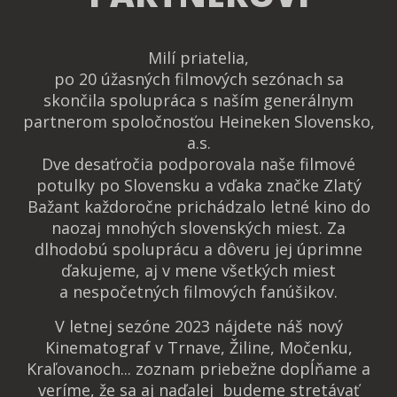
Milí priatelia,
po 20 úžasných filmových sezónach sa
skončila spolupráca s naším generálnym
partnerom spoločnosťou Heineken Slovensko,
a.s.
Dve desaťročia podporovala naše filmové
potulky po Slovensku a vďaka značke Zlatý
Bažant každoročne prichádzalo letné kino do
naozaj mnohých slovenských miest. Za
dlhodobú spoluprácu a dôveru jej úprimne
ďakujeme, aj v mene všetkých miest
a nespočetných filmových fanúšikov.
V letnej sezóne 2023 nájdete náš nový
Kinematograf v Trnave, Žiline, Močenku,
Kraľovanoch... zoznam priebežne dopĺňame a
veríme, že sa aj naďalej budeme stretávať