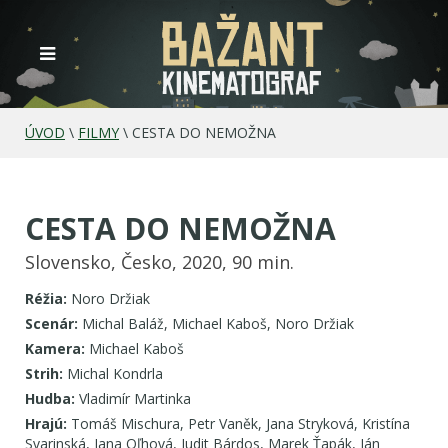
ÚVOD
\
FILMY
\
CESTA DO NEMOŽNA
CESTA DO NEMOŽNA
Slovensko, Česko, 2020, 90 min.
Réžia:
Noro Držiak
Scenár:
Michal Baláž, Michael Kaboš, Noro Držiak
Kamera:
Michael Kaboš
Strih:
Michal Kondrla
Hudba:
Vladimír Martinka
Hrajú:
Tomáš Mischura, Petr Vaněk, Jana Stryková, Kristína
Svarinská, Jana Oľhová, Judit Bárdos, Marek Ťapák, Ján