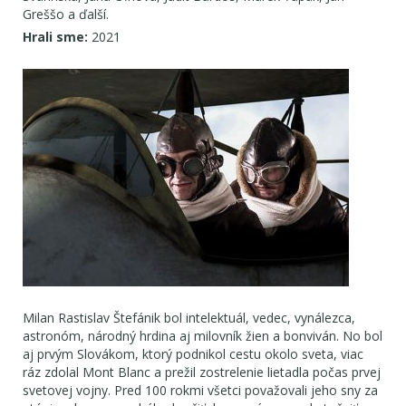
Greššo a ďalší.
Hrali sme:
2021
Milan Rastislav Štefánik bol intelektuál, vedec, vynálezca,
astronóm, národný hrdina aj milovník žien a bonviván. No bol
aj prvým Slovákom, ktorý podnikol cestu okolo sveta, viac
ráz zdolal Mont Blanc a prežil zostrelenie lietadla počas prvej
svetovej vojny. Pred 100 rokmi všetci považovali jeho sny za