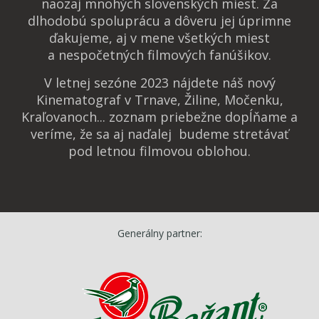
naozaj mnohých slovenských miest. Za
dlhodobú spoluprácu a dôveru jej úprimne
ďakujeme, aj v mene všetkých miest
a nespočetných filmových fanúšikov.
V letnej sezóne 2023 nájdete náš nový
Kinematograf v Trnave, Žiline, Močenku,
Kraľovanoch... zoznam priebežne dopĺňame a
veríme, že sa aj naďalej budeme stretávať
pod letnou filmovou oblohou.
Generálny partner: