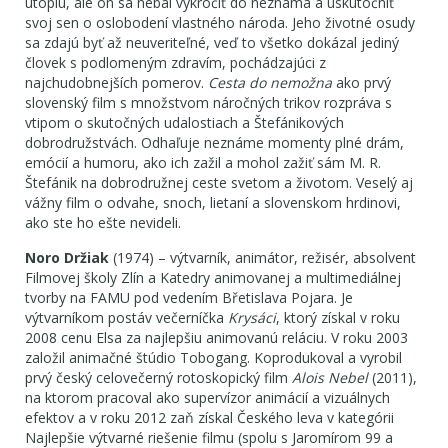
utópiu, ale on sa nebál vykročiť do neznáma a uskutočniť
svoj sen o oslobodení vlastného národa. Jeho životné osudy
sa zdajú byť až neuveriteľné, veď to všetko dokázal jediný
človek s podlomeným zdravím, pochádzajúci z
najchudobnejších pomerov.
Cesta do nemožna
ako prvý
slovenský film s množstvom náročných trikov rozpráva s
vtipom o skutočných udalostiach a Štefánikových
dobrodružstvách. Odhaľuje neznáme momenty plné drám,
emócií a humoru, ako ich zažil a mohol zažiť sám M. R.
Štefánik na dobrodružnej ceste svetom a životom. Veselý aj
vážny film o odvahe, snoch, lietaní a slovenskom hrdinovi,
ako ste ho ešte nevideli.
Noro Držiak
(1974) – výtvarník, animátor, režisér, absolvent
Filmovej školy Zlín a Katedry animovanej a multimediálnej
tvorby na FAMU pod vedením Břetislava Pojara. Je
výtvarníkom postáv večerníčka
Krysáci
, ktorý získal v roku
2008 cenu Elsa za najlepšiu animovanú reláciu. V roku 2003
založil animačné štúdio Tobogang. Koprodukoval a vyrobil
prvý český celovečerný rotoskopický film
Alois Nebel
(2011),
na ktorom pracoval ako supervízor animácií a vizuálnych
efektov a v roku 2012 zaň získal Českého leva v kategórii
Najlepšie výtvarné riešenie filmu (spolu s Jaromírom 99 a