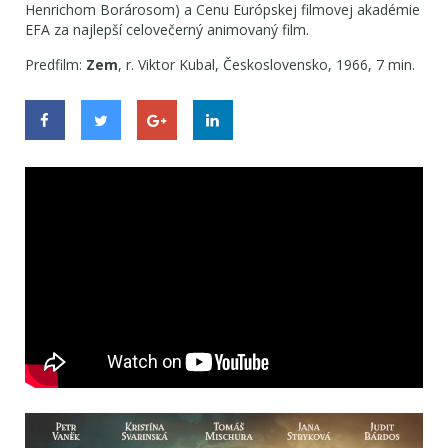
Henrichom Borárosom) a Cenu Európskej filmovej akadémie
EFA za najlepší celovečerný animovaný film.
Predfilm:
Zem
, r. Viktor Kubal, Československo, 1966, 7 min.