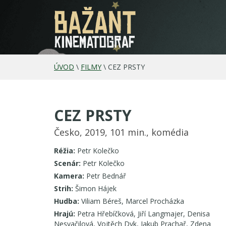
ÚVOD
\
FILMY
\
CEZ PRSTY
CEZ PRSTY
Česko, 2019, 101 min., komédia
Réžia:
Petr Kolečko
Scenár:
Petr Kolečko
Kamera:
Petr Bednář
Strih:
Šimon Hájek
Hudba:
Viliam Béreš, Marcel Procházka
Hrajú:
Petra Hřebíčková, Jiří Langmajer, Denisa
Nesvačilová, Vojtěch Dyk, Jakub Prachař, Zdena