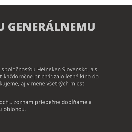
U GENERÁLNEMU
spoločnosťou Heineken Slovensko, a.s.
t každoročne prichádzalo letné kino do
kujeme, aj v mene všetkých miest
noch... zoznam priebežne dopĺňame a
u oblohou.