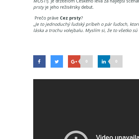
MOST!
). Je držiteľom Českého leva za najlepší scená
prsty
je jeho režisérsky debut.
Prečo práve
Cez prsty
?
„Je to jednoduchý ľudský príbeh o pár ľuďoch, ktorí
láska a trochu volejbalu. Myslím si, že to všetko sú
0
0