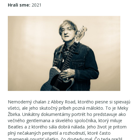
Hrali sme:
2021
Nemoderný chalan z Abbey Road, ktorého piesne si spievajú
všetci, ale jeho skutočný príbeh pozná málokto. To je Meky
Žbirka. Unikátny dokumentárny portrét ho predstavuje ako
večného gentlemana a skvelého spoločníka, ktorý miluje
Beatles a z ktorého sála dobrá nálada. Jeho život je pritom
plný nečakaných peripetií a rozhodnutí, ktoré často
znamenali opustiť všetko, čo dovtedy mal. Čo teda prežil