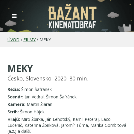
ÚVOD
\
FILMY
\
MEKY
MEKY
Česko, Slovensko, 2020, 80 min.
Réžia:
Šimon Šafránek
Scenár:
Jan Vedral, Šimon Šafránek
Kamera:
Martin Žiaran
Strih:
Šimon Hájek
Hrajú:
Miro Žbirka, Ján Lehotský, Kamil Peteraj, Laco
Lučenič, Kateřina Žbirková, Jaromír Tůma, Marika Gombitová
(a.z.) a ďalší.