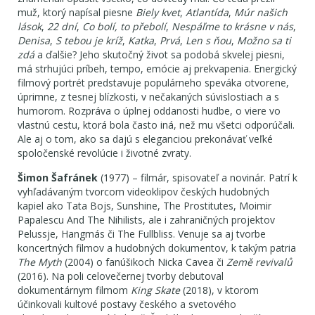
muž, ktorý napísal piesne
Biely kvet
,
Atlantída
,
Múr našich
lások
,
22 dní
,
Co bolí, to přebolí
,
Nespáľme to krásne v nás
,
Denisa
,
S tebou je kríž
,
Katka
,
Prvá
,
Len s ňou
,
Možno sa ti
zdá
a ďalšie? Jeho skutočný život sa podobá skvelej piesni,
má strhujúci príbeh, tempo, emócie aj prekvapenia. Energický
filmový portrét predstavuje populárneho speváka otvorene,
úprimne, z tesnej blízkosti, v nečakaných súvislostiach a s
humorom. Rozpráva o úplnej oddanosti hudbe, o viere vo
vlastnú cestu, ktorá bola často iná, než mu všetci odporúčali.
Ale aj o tom, ako sa dajú s eleganciou prekonávať veľké
spoločenské revolúcie i životné zvraty.
Šimon Šafránek
(1977) – filmár, spisovateľ a novinár. Patrí k
vyhľadávaným tvorcom videoklipov českých hudobných
kapiel ako Tata Bojs, Sunshine, The Prostitutes, Moimir
Papalescu And The Nihilists, ale i zahraničných projektov
Pelussje, Hangmás či The Fullbliss. Venuje sa aj tvorbe
koncertných filmov a hudobných dokumentov, k takým patria
The Myth
(2004) o fanúšikoch Nicka Cavea či
Země revivalů
(2016). Na poli celovečernej tvorby debutoval
dokumentárnym filmom
King Skate
(2018), v ktorom
účinkovali kultové postavy českého a svetového