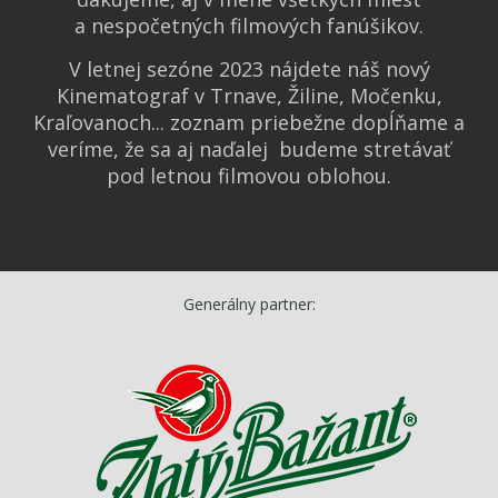
a nespočetných filmových fanúšikov.
V letnej sezóne 2023 nájdete náš nový
Kinematograf v Trnave, Žiline, Močenku,
Kraľovanoch... zoznam priebežne dopĺňame a
veríme, že sa aj naďalej budeme stretávať
pod letnou filmovou oblohou.
Generálny partner: