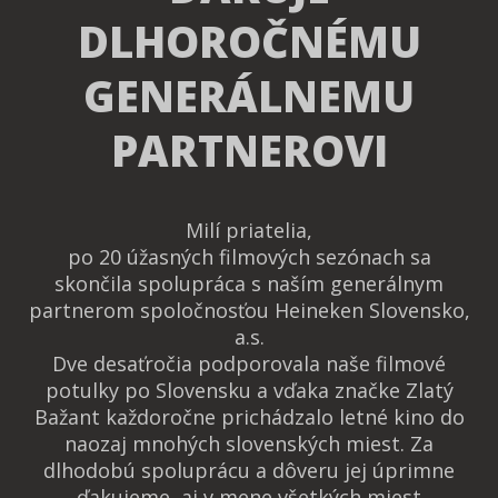
DLHOROČNÉMU
GENERÁLNEMU
PARTNEROVI
Milí priatelia,
po 20 úžasných filmových sezónach sa
skončila spolupráca s naším generálnym
partnerom spoločnosťou Heineken Slovensko,
a.s.
Dve desaťročia podporovala naše filmové
potulky po Slovensku a vďaka značke Zlatý
Bažant každoročne prichádzalo letné kino do
naozaj mnohých slovenských miest. Za
dlhodobú spoluprácu a dôveru jej úprimne
ďakujeme, aj v mene všetkých miest