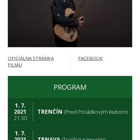
OFICIÁLNA STRÁNKA
FACEBOOK
FILMU
PROGRAM
1. 7.
2021
TRENČÍN
(Pred Posádkovým klubom)
21:30
1. 7.
2021
TRNAVA
(Trojičné námestie)