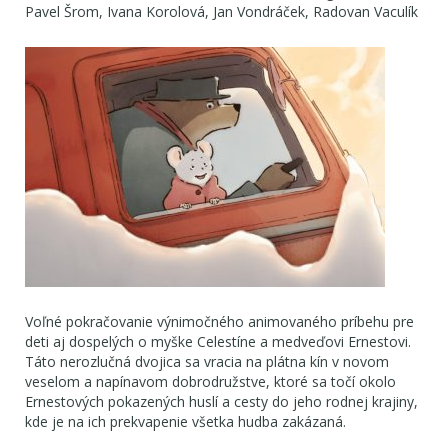
Pavel Šrom, Ivana Korolová, Jan Vondráček, Radovan Vaculík
Voľné pokračovanie výnimočného animovaného príbehu pre
deti aj dospelých o myške Celestíne a medveďovi Ernestovi.
Táto nerozlučná dvojica sa vracia na plátna kín v novom
veselom a napínavom dobrodružstve, ktoré sa točí okolo
Ernestových pokazených huslí a cesty do jeho rodnej krajiny,
kde je na ich prekvapenie všetka hudba zakázaná.