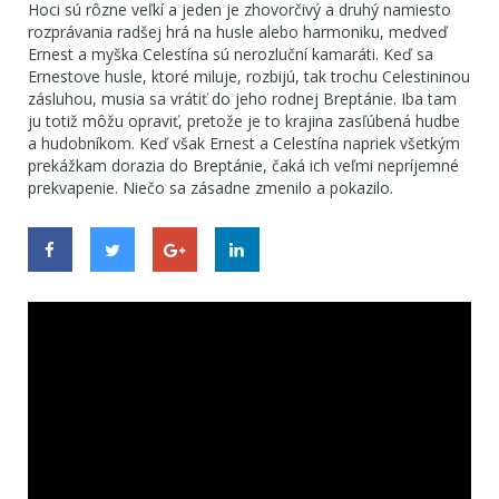
Hoci sú rôzne veľkí a jeden je zhovorčivý a druhý namiesto
rozprávania radšej hrá na husle alebo harmoniku, medveď
Ernest a myška Celestína sú nerozluční kamaráti. Keď sa
Ernestove husle, ktoré miluje, rozbijú, tak trochu Celestininou
zásluhou, musia sa vrátiť do jeho rodnej Breptánie. Iba tam
ju totiž môžu opraviť, pretože je to krajina zasľúbená hudbe
a hudobníkom. Keď však Ernest a Celestína napriek všetkým
prekážkam dorazia do Breptánie, čaká ich veľmi nepríjemné
prekvapenie. Niečo sa zásadne zmenilo a pokazilo.