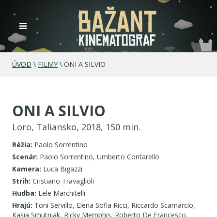
ÚVOD
\
FILMY
\
ONI A SILVIO
ONI A SILVIO
Loro, Taliansko, 2018, 150 min.
Réžia:
Paolo Sorrentino
Scenár:
Paolo Sorrentino, Umberto Contarello
Kamera:
Luca Bigazzi
Strih:
Cristiano Travaglioli
Hudba:
Lele Marchitelli
Hrajú:
Toni Servillo, Elena Sofia Ricci, Riccardo Scamarcio,
Kasia Smutniak, Ricky Memphis, Roberto De Francesco,