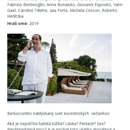
Fabrizio Bentivoglio, Anna Bonaiuto, Giovanni Esposito, Yann
Gael, Caroline Tillette, Iaia Forte, Michela Cescon, Roberto
Herlitzka
Hrali sme:
2019
Berlusconiho nablýskaný svet excentrických večierkov:
Aká je najväčšia ľudská túžba? Láska? Peniaze? Sex?
Neobmedzená moc? A je možné toto všetko dosiahnuť a