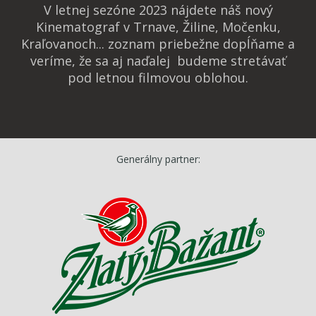
V letnej sezóne 2023 nájdete náš nový
Kinematograf v Trnave, Žiline, Močenku,
Kraľovanoch... zoznam priebežne dopĺňame a
veríme, že sa aj naďalej budeme stretávať
pod letnou filmovou oblohou.
Generálny partner: