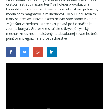
cestou nestratiť vlastnú tvár? Veľkolepá provokatívna
komediálna dráma o kontroverznom talianskom politikovi,
mediálnom magnátovi a miliardárovi Silviovi Berlusconim,
ktorý sa preslávil hlavne excentrickým spôsobom života a
zhýralými večierkami, ktoré svet pozná pod označením
„bunga bunga“. Groteskné situácie odkrývajú cynický
mechanizmus moci, založený na absolútnej strate hodnôt,
ponižovaní, egoizme a prospechárstve.