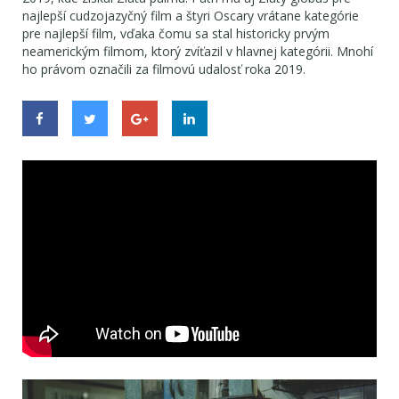
najlepší cudzojazyčný film a štyri Oscary vrátane kategórie
pre najlepší film, vďaka čomu sa stal historicky prvým
neamerickým filmom, ktorý zvíťazil v hlavnej kategórii. Mnohí
ho právom označili za filmovú udalosť roka 2019.