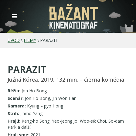
ÚVOD
\
FILMY
\
PARAZIT
PARAZIT
Južná Kórea, 2019, 132 min. – čierna komédia
Réžia:
Jon Ho Bong
Scenár:
Jon Ho Bong, Jin Won Han
Kamera:
Kyung – pyo Hong
Strih:
Jinmo Yang
Hrajú:
Kang-ho Song, Yeo-jeong Jo, Woo-sik Choi, So-dam
Park a ďalší.
Hrali sme:
2021