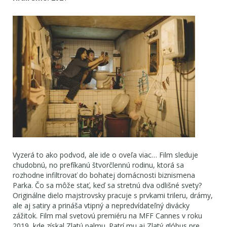
Vyzerá to ako podvod, ale ide o oveľa viac… Film sleduje
chudobnú, no prefíkanú štvorčlennú rodinu, ktorá sa
rozhodne infiltrovať do bohatej domácnosti biznismena
Parka. Čo sa môže stať, keď sa stretnú dva odlišné svety?
Originálne dielo majstrovsky pracuje s prvkami trileru, drámy,
ale aj satiry a prináša vtipný a nepredvídateľný divácky
zážitok. Film mal svetovú premiéru na MFF Cannes v roku
2019, kde získal Zlatú palmu. Patrí mu aj Zlatý glóbus pre