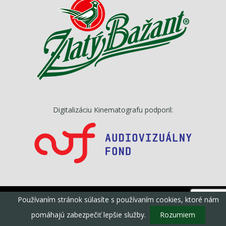
Digitalizáciu Kinematografu podporil:
Používaním stránok súlasíte s používaním cookies, ktoré nám
©Kinematograf, s.r.o, Všetky práva vyhradené
powered by
dotcom.sk
pomáhajú zabezpečiť lepšie služby.
Rozumiem