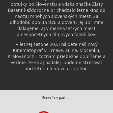
potulky po Slovensku a vďaka značke Zlatý
Bažant každoročne prichádzalo letné kino do
naozaj mnohých slovenských miest. Za
dlhodobú spoluprácu a dôveru jej úprimne
ďakujeme, aj v mene všetkých miest
a nespočetných filmových fanúšikov.
V letnej sezóne 2023 nájdete náš nový
Kinematograf v Trnave, Žiline, Močenku,
Kraľovanoch... zoznam priebežne dopĺňame a
veríme, že sa aj naďalej budeme stretávať
pod letnou filmovou oblohou.
Generálny partner: