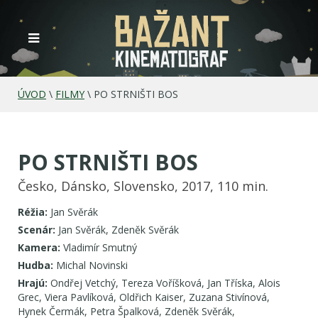
ÚVOD
\
FILMY
\
PO STRNIŠTI BOS
PO STRNIŠTI BOS
Česko, Dánsko, Slovensko, 2017, 110 min.
Réžia:
Jan Svěrák
Scenár:
Jan Svěrák, Zdeněk Svěrák
Kamera:
Vladimír Smutný
Hudba:
Michal Novinski
Hrajú:
Ondřej Vetchý, Tereza Voříšková, Jan Tříska, Alois
Grec, Viera Pavlíková, Oldřich Kaiser, Zuzana Stivínová,
Hynek Čermák, Petra Špalková, Zdeněk Svěrák,