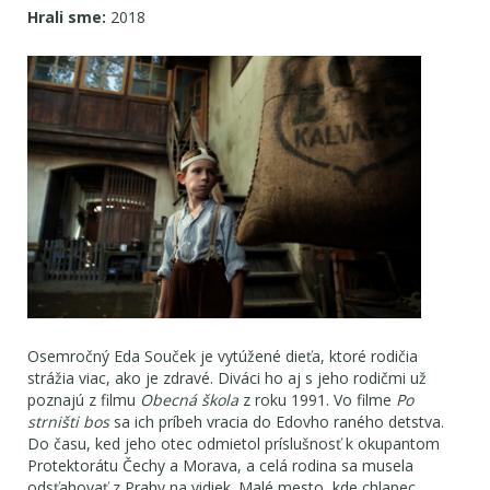
Hrali sme:
2018
Osemročný Eda Souček je vytúžené dieťa, ktoré rodičia
strážia viac, ako je zdravé. Diváci ho aj s jeho rodičmi už
poznajú z filmu
Obecná škola
z roku 1991. Vo filme
Po
strništi bos
sa ich príbeh vracia do Edovho raného detstva.
Do času, ked jeho otec odmietol príslušnosť k okupantom
Protektorátu Čechy a Morava, a celá rodina sa musela
odsťahovať z Prahy na vidiek. Malé mesto, kde chlapec