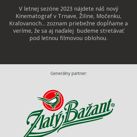
V letnej sezóne 2023 nájdete náš nový
Kinematograf v Trnave, Žiline, Močenku,
Kraľovanoch... zoznam priebežne dopĺňame a
veríme, že sa aj naďalej budeme stretávať
pod letnou filmovou oblohou.
Generálny partner: