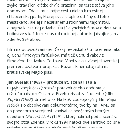
zvykol tráviť len krátke chvíle prázdnin, sa teraz stáva jeho
domovom. Eda si musí nájsť cestu nielen k miestnej
chlapčenskej partii, ktorej svet je úplne odlišný od toho
mestského, ale aj k nečakanému rodinnému tajomstvu,
a najmä k vlastnej odvahe. Ďalší z lyrických filmov o detstve a
hrdinstve v každom z nás od rodinnej autorskej dvojice Jan a
Zdeněk Svěrákovci.
Film na odovzdávaní cien Český lev získal až tri ocenenia, ako
aj Cenu filmových fanúšikov, má tiež Cenu divákov z
filmového festivalu v Cottbuse. Vlani v exkluzívnej slovenskej
premiére uzatváral projekcie Bažant Kinematografu na
bratislavskej Magio pláži.
Jan Svěrák (1965)
–
producent, scenárista a
najvýraznejší český režisér porevolučného obdobia je
držiteľom dvoch Oscarov. Prvého získal za študentský film
Ropáci
(1988)
,
druhého za Najlepší cudzojazyčný film
Kolja
(1996)
.
Po absolvovaní dokumentárnej tvorby na FAMU sa
do povedomia verejnosti zapísal celovečerným hraným
debutom
Obecná škola
(1991), ktorý nakrútil podľa scenára
svojho otca Zdeňka. V roku 1994 natočil dve žánrovo odlišné
snímky
Akumulátor 1
a
Jízda
, neskôr už vo vlastnej