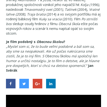
produkčnej spoločnosti vznikol jeho najväčší hit
Kolja (1996)
,
nasledovali
Tmavomodrý svet (2001)
,
Tatínek
(2004),
Vratné
lahve
(2008),
Traja bratia
(2014) a vo svojom portfóliu má aj
rodinný bábkový film
Kuky sa vracia
(2010). Film
Po strništi
bos
sleduje osudy hrdinov z filmu
Obecná škola
ešte počas
vojnových rokov a scenár k nemu napísal opäť so svojím
otcom.
Je film podobný s
Obecnou školou
?
„Myslel som si, že to bude veľmi podobné a bál som sa,
aby sme sa neopakovali. Ale už počas nakrúcania sme
zistili, že je to iný film. S
Obecnou školou
má spoločný len
humor a určitú nostalgiu. Je to film o detstve, ale je hlavne
pre dospelých, ktorí si chcú na detstvo spomenúť.“
Jan
Svěrák