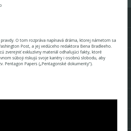
b
nu pravdy. O tom rozpráva napínavá dráma, ktorej námetom sa
Washington Post, a jej vedúceho redaktora Bena Bradleeho.
ú zverejniť exkluzívny materiál odhaľujúci fakty, ktoré
ovnom súboji riskujú svoje kariéry i osobnú slobodu, aby
tzv. Pentagon Papers („Pentagonské dokumenty“).