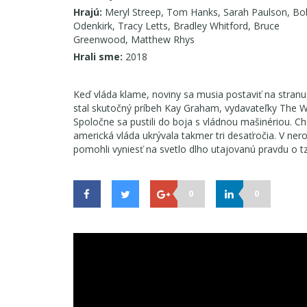
Hrajú:
Meryl Streep, Tom Hanks, Sarah Paulson, Bo
Odenkirk, Tracy Letts, Bradley Whitford, Bruce
Greenwood, Matthew Rhys
Hrali sme:
2018
Keď vláda klame, noviny sa musia postaviť na stra
stal skutočný príbeh Kay Graham, vydavateľky The 
Spoločne sa pustili do boja s vládnou mašinériou. Chc
americká vláda ukrývala takmer tri desaťročia. V ner
pomohli vyniesť na svetlo dlho utajovanú pravdu o 
0
0