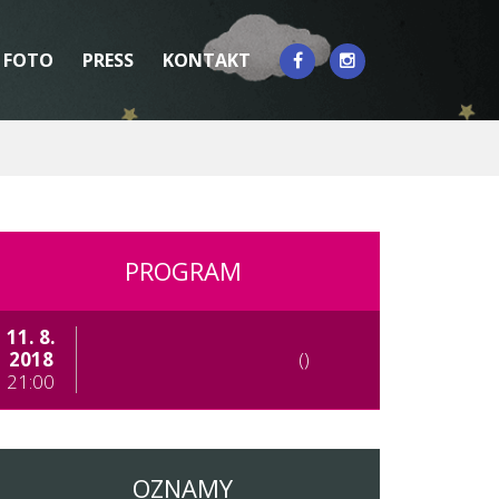
FOTO
PRESS
KONTAKT
PROGRAM
11. 8.
2018
()
21:00
OZNAMY