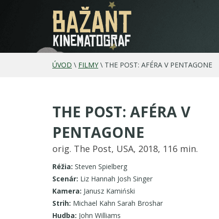
ÚVOD
\
FILMY
\
THE POST: AFÉRA V PENTAGONE
THE POST: AFÉRA V
PENTAGONE
orig. The Post, USA, 2018, 116 min.
Réžia:
Steven Spielberg
Scenár:
Liz Hannah Josh Singer
Kamera:
Janusz Kamiński
Strih:
Michael Kahn Sarah Broshar
Hudba:
John Williams