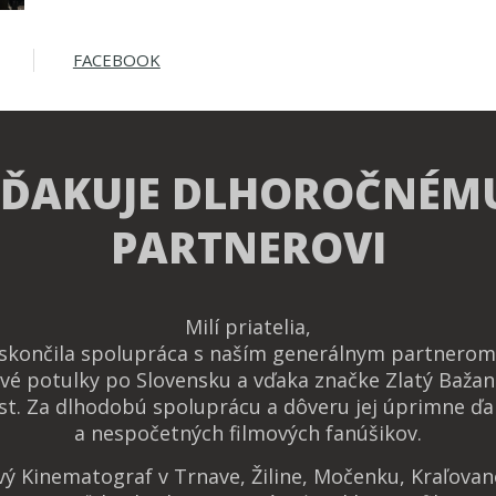
FACEBOOK
 ĎAKUJE DLHOROČNÉM
PARTNEROVI
Milí priatelia,
 skončila spolupráca s naším generálnym partnerom 
vé potulky po Slovensku a vďaka značke Zlatý Bažan
t. Za dlhodobú spoluprácu a dôveru jej úprimne ďa
a nespočetných filmových fanúšikov.
ový Kinematograf v Trnave, Žiline, Močenku, Kraľova