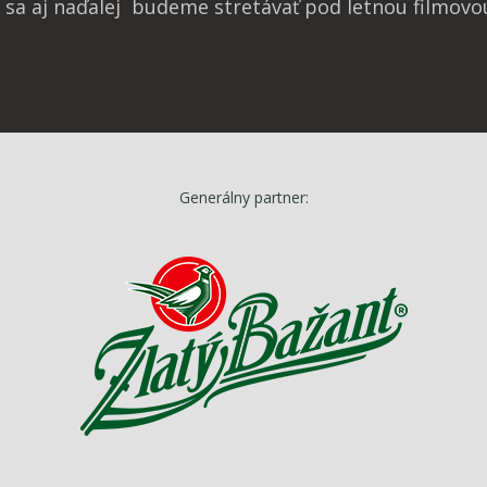
e sa aj naďalej budeme stretávať pod letnou filmovo
Generálny partner: