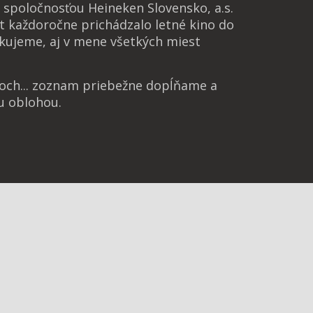
spoločnosťou Heineken Slovensko, a.s.
t každoročne prichádzalo letné kino do
kujeme, aj v mene všetkých miest
noch... zoznam priebežne dopĺňame a
u oblohou.