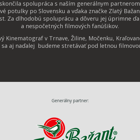
 skončila spolupráca s naším generálnym partnerom 
vé potulky po Slovensku a vďaka značke Zlatý Bažan
t. Za dlhodobú spoluprácu a dôveru jej úprimne ďa
a nespočetných filmových fanúšikov.
ový Kinematograf v Trnave, Žiline, Močenku, Kraľova
e sa aj naďalej budeme stretávať pod letnou filmovo
Generálny partner: