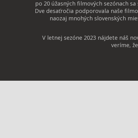
po 20 úžasných filmových sezónach sa
Dve desaťročia podporovala naše filmo
naozaj mnohých slovenských mies
V letnej sezóne 2023 nájdete náš n
veríme, ž