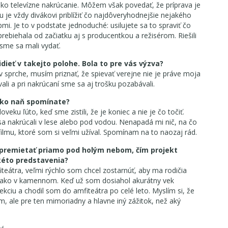
 ako televízne nakrúcanie. Môžem však povedať, že príprava je
u je vždy divákovi priblížiť čo najdôveryhodnejšie nejakého
i. Je to v podstate jednoduché: usilujete sa to spraviť čo
rebiehala od začiatku aj s producentkou a režisérom. Riešili
sme sa mali vydať.
idieť v takejto polohe. Bola to pre vás výzva?
v sprche, musím priznať, že spievať verejne nie je práve moja
i a pri nakrúcaní sme sa aj trošku pozabávali.
 Ako naň spomínate?
veku ľúto, keď sme zistili, že je koniec a nie je čo točiť.
é sa nakrúcali v lese alebo pod vodou. Nenapadá mi nič, na čo
ilmu, ktoré som si veľmi užíval. Spomínam na to naozaj rád.
premietať priamo pod holým nebom, čím projekt
akéto predstavenia?
eátra, veľmi rýchlo som chcel zostarnúť, aby ma rodičia
éra ako v kamennom. Keď už som dosiahol akurátny vek
jekciu a chodil som do amfiteátra po celé leto. Myslím si, že
mom, ale pre ten mimoriadny a hlavne iný zážitok, než aký