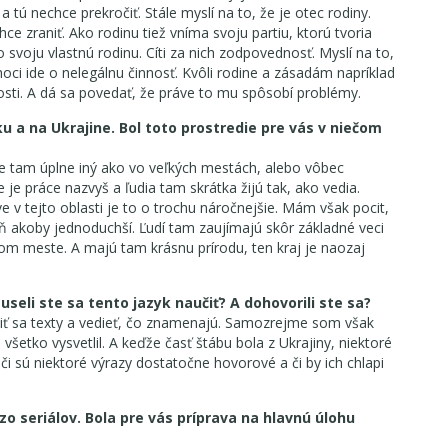
 tú nechce prekročiť. Stále myslí na to, že je otec rodiny.
ce zraniť. Ako rodinu tiež vníma svoju partiu, ktorú tvoria
 svoju vlastnú rodinu. Cíti za nich zodpovednosť. Myslí na to,
hoci ide o nelegálnu činnosť. Kvôli rodine a zásadám napríklad
sti. A dá sa povedať, že práve to mu spôsobí problémy.
 a na Ukrajine. Bol toto prostredie pre vás v niečom
 je tam úplne iný ako vo veľkých mestách, alebo vôbec
e je práce nazvyš a ľudia tam skrátka žijú tak, ako vedia.
ve v tejto oblasti je to o trochu náročnejšie. Mám však pocit,
veň akoby jednoduchší. Ľudí tam zaujímajú skôr základné veci
kom meste. A majú tam krásnu prírodu, ten kraj je naozaj
seli ste sa tento jazyk naučiť? A dohovorili ste sa?
čiť sa texty a vedieť, čo znamenajú. Samozrejme som však
všetko vysvetlil. A keďže časť štábu bola z Ukrajiny, niektoré
 či sú niektoré výrazy dostatočne hovorové a či by ich chlapi
zo seriálov. Bola pre vás príprava na hlavnú úlohu