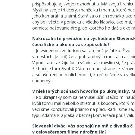
prispôsobuje aj svoje rozhodnutia. Má svoju hranicu a
Myslí na svoje tri dcéry, manželku i mamu, ktoré nech
jeho kamaráti a známi. Stará sa o nich rovnako ako o
aby boli všetci v poriadku a všetko klapalo, ako má, 
odmieta pašovanie drog, do ktorého ho tlačia okolno
Nakrúcali ste prevažne na východnom Slovensku
špecifické a ako na vás zapôsobilo?
– Je evidentné, že ľuďom sa tam nežije ľahko. Život
v mestách. Je cítiť, že v pohraničných mestách asi ni
V podstate tak žijú ľudia všade, ale myslím si, že prá
že hoci je tam život ťažší, na druhej strane je záro
a sú ušetrení od malicherností, ktoré riešime vo veľ
nádherný.
V niektorých scénach hovoríte po ukrajinsky. Mu
– Po ukrajinsky som sa nemusel učiť. Stačilo mi nau
kvôli tomu mal niekoľko stretnutí s koučom, ktorý mi 
veci sme konzultovali priamo na pľaci. Radili sme sa,
typu Adama Krajňáka v bežnej konverzácii používali.
Slovenskí diváci vás poznajú najmä z divadla či 
v celovečernom filme náročnejšia?