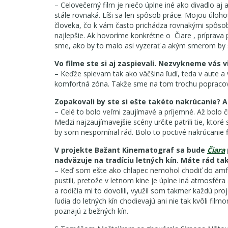
– Celovečerný film je niečo úplne iné ako divadlo aj
stále rovnaká. Líši sa len spôsob práce. Mojou úloho
človeka, čo k vám často prichádza rovnakými spôsobm
najlepšie. Ak hovoríme konkrétne o Čiare , príprava p
sme, ako by to malo asi vyzerať a akým smerom by 
Vo filme ste si aj zaspievali. Nezvykneme vás v
– Keďže spievam tak ako väčšina ľudí, teda v aute a 
komfortná zóna. Takže sme na tom trochu popracoval
Zopakovali by ste si ešte takéto nakrúcanie?
– Celé to bolo veľmi zaujímavé a príjemné. Až bolo člo
Medzi najzaujímavejšie scény určite patrili tie, ktor
by som nespomínal rád. Bolo to poctivé nakrúcanie f
V projekte Bažant Kinematograf sa bude
Čiara
nadväzuje na tradíciu letných kín. Máte rád t
– Keď som ešte ako chlapec nemohol chodiť do amfit
pustili, pretože v letnom kine je úplne iná atmosf
a rodičia mi to dovolili, využil som takmer každú pro
ľudia do letných kín chodievajú ani nie tak kvôli fil
poznajú z bežných kín.