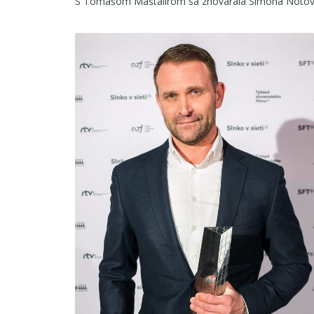
S Tomášom Maštalírom sa zhovárala Simona Nôtov