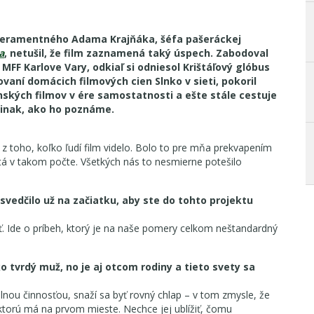
mperamentného Adama Krajňáka, šéfa pašeráckej
a
, netušil, že film zaznamená taký úspech. Zabodoval
MFF Karlove Vary, odkiaľ si odniesol Krištáľový glóbus
ľovaní domácich filmových cien Slnko v sieti, pokoril
nských filmov v ére samostatnosti a ešte stále cestuje
 inak, ako ho poznáme.
 z toho, koľko ľudí film videlo. Bolo to pre mňa prekvapením
atá v takom počte. Všetkých nás to nesmierne potešilo
svedčilo už na začiatku, aby ste do tohto projektu
ť. Ide o príbeh, ktorý je na naše pomery celkom neštandardný
 tvrdý muž, no je aj otcom rodiny a tieto svety sa
lnou činnosťou, snaží sa byť rovný chlap – v tom zmysle, že
, ktorú má na prvom mieste. Nechce jej ublížiť, čomu