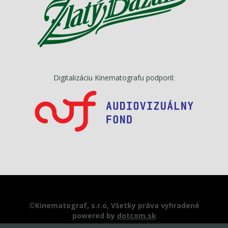
Digitalizáciu Kinematografu podporil:
©Kinematograf, s.r.o, Všetky práva vyhradené
powered by
dotcom.sk