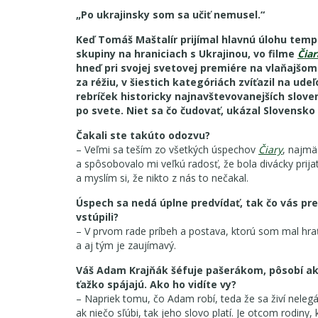
„Po ukrajinsky som sa učiť nemusel.“
Keď Tomáš Maštalír prijímal hlavnú úlohu te
skupiny na hraniciach s Ukrajinou, vo filme
Čiar
hneď pri svojej svetovej premiére na vlaňajšom 
za réžiu, v šiestich kategóriách zvíťazil na ude
rebríček historicky najnavštevovanejších slove
po svete. Niet sa čo čudovať, ukázal Slovensko
Čakali ste takúto odozvu?
– Veľmi sa teším zo všetkých úspechov
Čiary
, najmä
a spôsobovalo mi veľkú radosť, že bola divácky prij
a myslím si, že nikto z nás to nečakal.
Úspech sa nedá úplne predvídať, tak čo vás pre
vstúpili?
– V prvom rade príbeh a postava, ktorú som mal hra
a aj tým je zaujímavý.
Váš Adam Krajňák šéfuje pašerákom, pôsobí ako
ťažko spájajú. Ako ho vidíte vy?
– Napriek tomu, čo Adam robí, teda že sa živí nelegá
ak niečo sľúbi, tak jeho slovo platí. Je otcom rodiny