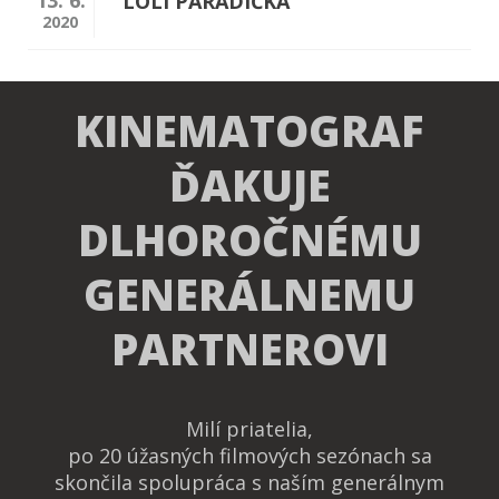
13. 6.
LOLI PARADIČKA
2020
KINEMATOGRAF
ĎAKUJE
DLHOROČNÉMU
GENERÁLNEMU
PARTNEROVI
Milí priatelia,
po 20 úžasných filmových sezónach sa
skončila spolupráca s naším generálnym