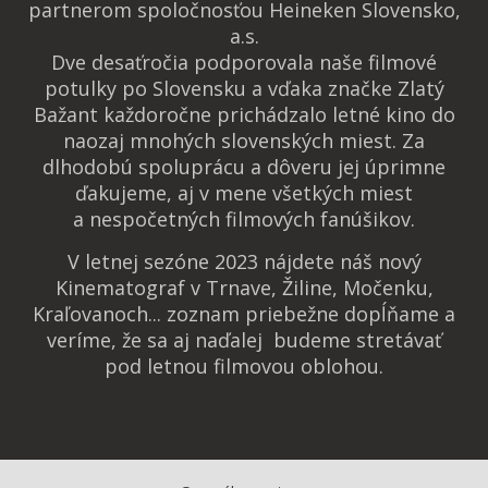
partnerom spoločnosťou Heineken Slovensko,
a.s.
Dve desaťročia podporovala naše filmové
potulky po Slovensku a vďaka značke Zlatý
Bažant každoročne prichádzalo letné kino do
naozaj mnohých slovenských miest. Za
dlhodobú spoluprácu a dôveru jej úprimne
ďakujeme, aj v mene všetkých miest
a nespočetných filmových fanúšikov.
V letnej sezóne 2023 nájdete náš nový
Kinematograf v Trnave, Žiline, Močenku,
Kraľovanoch... zoznam priebežne dopĺňame a
veríme, že sa aj naďalej budeme stretávať
pod letnou filmovou oblohou.