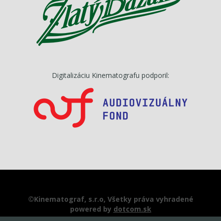
Digitalizáciu Kinematografu podporil:
©Kinematograf, s.r.o, Všetky práva vyhradené
powered by
dotcom.sk