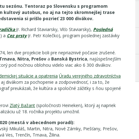
tu sezónu. Tentoraz po Slovensku s programom
n kultový autobus, no aj na tejto skromnejšej trase
stavenia si prišlo pozrieť 23 000 divákov.
aradička
(r. Richard Staviarsky, Víťo Staviarsky),
Posledná
a) a
Cez prsty
(r. Petr Kolečko), program poslednej zastávky
4, len dve projekcie boli pre nepriaznivé počasie zrušené.
Trnava
,
Nitra,
Prešov
a
Banská Bystrica
, najúspešnejším
ktorý pod nočnou oblohou videlo viac ako 6 300 divákov.
demickej situácie a opatrenia
Úradu verejného zdravotníctva
me aj divákom za pochopenie a zodpovednosť, i za to, že
af preukázali, že kultúra a spoločné zážitky s ňou spojené
erovi
Zlatý Bažant
(spoločnosti Heineken), ktorý aj napriek
lizáciu už 18. ročníka projektu umožnil.
020 (mestá v abecednom poradí):
ský Mikuláš, Martin, Nitra, Nové Zámky, Piešťany, Prešov,
Ves, Trenčín, Trnava, Žilina.