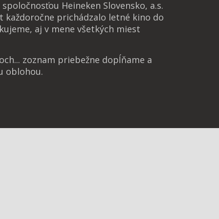
spoločnosťou Heineken Slovensko, a.s.
t každoročne prichádzalo letné kino do
kujeme, aj v mene všetkých miest
noch... zoznam priebežne dopĺňame a
u oblohou.