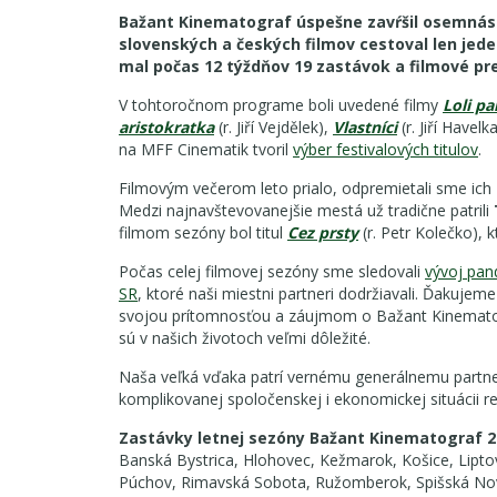
Bažant Kinematograf úspešne zavŕšil osemnás
slovenských a českých filmov cestoval len jede
mal počas 12 týždňov 19 zastávok a filmové pred
V tohtoročnom programe boli uvedené filmy
Loli p
aristokratka
(r. Jiří Vejdělek),
Vlastníci
(r. Jiří Havelk
na MFF Cinematik tvoril
výber festivalových titulov
.
Filmovým večerom leto prialo, odpremietali sme ich 7
Medzi najnavštevovanejšie mestá už tradične patrili
filmom sezóny bol titul
Cez prsty
(r. Petr Kolečko), 
Počas celej filmovej sezóny sme sledovali
vývoj pan
SR
, ktoré naši miestni partneri dodržiavali. Ďakuje
svojou prítomnosťou a záujmom o Bažant Kinematogr
sú v našich životoch veľmi dôležité.
Naša veľká vďaka patrí vernému generálnemu partn
komplikovanej spoločenskej i ekonomickej situácii rea
Zastávky letnej sezóny Bažant Kinematograf 2
Banská Bystrica, Hlohovec, Kežmarok, Košice, Liptov
Púchov, Rimavská Sobota, Ružomberok, Spišská Nová 