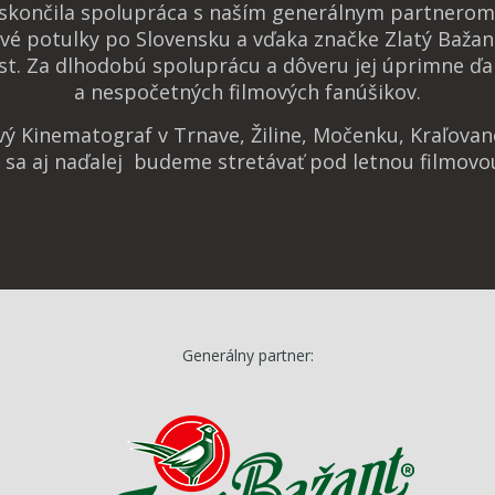
 skončila spolupráca s naším generálnym partnerom 
vé potulky po Slovensku a vďaka značke Zlatý Bažan
t. Za dlhodobú spoluprácu a dôveru jej úprimne ďa
a nespočetných filmových fanúšikov.
ový Kinematograf v Trnave, Žiline, Močenku, Kraľova
e sa aj naďalej budeme stretávať pod letnou filmovo
Generálny partner: