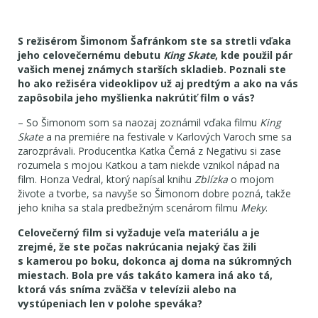
S režisérom Šimonom Šafránkom ste sa stretli vďaka
jeho celovečernému debutu
King Skate
, kde použil pár
vašich menej známych starších skladieb. Poznali ste
ho ako režiséra videoklipov už aj predtým a ako na vás
zapôsobila jeho myšlienka nakrútiť film o vás?
– So Šimonom som sa naozaj zoznámil vďaka filmu
King
Skate
a na premiére na festivale v Karlových Varoch sme sa
zarozprávali. Producentka Katka Černá z Negativu si zase
rozumela s mojou Katkou a tam niekde vznikol nápad na
film. Honza Vedral, ktorý napísal knihu
Zblízka
o mojom
živote a tvorbe, sa navyše so Šimonom dobre pozná, takže
jeho kniha sa stala predbežným scenárom filmu
Meky
.
Celovečerný film si vyžaduje veľa materiálu a je
zrejmé, že ste počas nakrúcania nejaký čas žili
s kamerou po boku, dokonca aj doma na súkromných
miestach. Bola pre vás takáto kamera iná ako tá,
ktorá vás sníma zväčša v televízii alebo na
vystúpeniach len v polohe speváka?