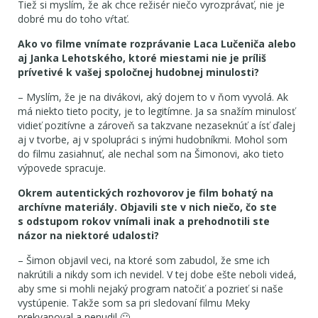
Tiež si myslím, že ak chce režisér niečo vyrozprávať, nie je
dobré mu do toho vŕtať.
Ako vo filme vnímate rozprávanie Laca Lučeniča alebo
aj Janka Lehotského, ktoré miestami nie je príliš
prívetivé k vašej spoločnej hudobnej minulosti?
– Myslím, že je na divákovi, aký dojem to v ňom vyvolá. Ak
má niekto tieto pocity, je to legitímne. Ja sa snažím minulosť
vidieť pozitívne a zároveň sa takzvane nezaseknúť a ísť ďalej
aj v tvorbe, aj v spolupráci s inými hudobníkmi. Mohol som
do filmu zasiahnuť, ale nechal som na Šimonovi, ako tieto
výpovede spracuje.
Okrem autentických rozhovorov je film bohatý na
archívne materiály. Objavili ste v nich niečo, čo ste
s odstupom rokov vnímali inak a prehodnotili ste
názor na niektoré udalosti?
– Šimon objavil veci, na ktoré som zabudol, že sme ich
nakrútili a nikdy som ich nevidel. V tej dobe ešte neboli videá,
aby sme si mohli nejaký program natočiť a pozrieť si naše
vystúpenie. Takže som sa pri sledovaní filmu Meky
prekvapoval a nenudil 🙂