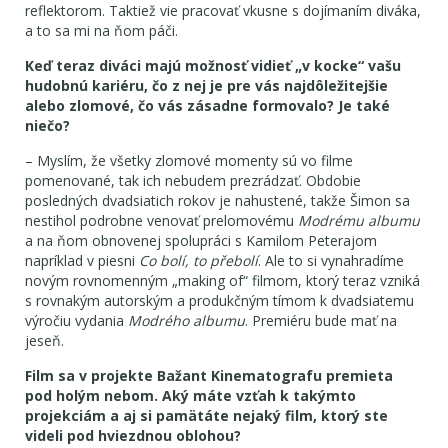
reflektorom. Taktiež vie pracovať vkusne s dojímaním diváka,
a to sa mi na ňom páči.
Keď teraz diváci majú možnosť vidieť „v kocke“ vašu
hudobnú kariéru, čo z nej je pre vás najdôležitejšie
alebo zlomové, čo vás zásadne formovalo? Je také
niečo?
– Myslím, že všetky zlomové momenty sú vo filme
pomenované, tak ich nebudem prezrádzať. Obdobie
posledných dvadsiatich rokov je nahustené, takže Šimon sa
nestihol podrobne venovať prelomovému
Modrému albumu
a na ňom obnovenej spolupráci s Kamilom Peterajom
napríklad v piesni
Co bolí, to přebolí
. Ale to si vynahradíme
novým rovnomenným „making of“ filmom, ktorý teraz vzniká
s rovnakým autorským a produkčným tímom k dvadsiatemu
výročiu vydania
Modrého albumu
. Premiéru bude mať na
jeseň.
Film sa v projekte Bažant Kinematografu premieta
pod holým nebom. Aký máte vzťah k takýmto
projekciám a aj si pamätáte nejaký film, ktorý ste
videli pod hviezdnou oblohou?