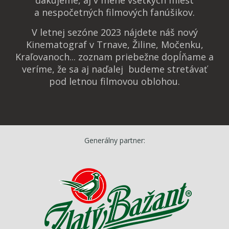
a nespočetných filmových fanúšikov.
V letnej sezóne 2023 nájdete náš nový
Kinematograf v Trnave, Žiline, Močenku,
Kraľovanoch... zoznam priebežne dopĺňame a
veríme, že sa aj naďalej budeme stretávať
pod letnou filmovou oblohou.
Generálny partner: