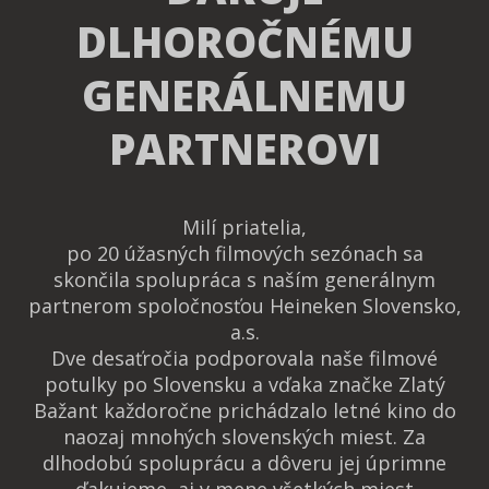
DLHOROČNÉMU
GENERÁLNEMU
PARTNEROVI
Milí priatelia,
po 20 úžasných filmových sezónach sa
skončila spolupráca s naším generálnym
partnerom spoločnosťou Heineken Slovensko,
a.s.
Dve desaťročia podporovala naše filmové
potulky po Slovensku a vďaka značke Zlatý
Bažant každoročne prichádzalo letné kino do
naozaj mnohých slovenských miest. Za
dlhodobú spoluprácu a dôveru jej úprimne
ďakujeme, aj v mene všetkých miest