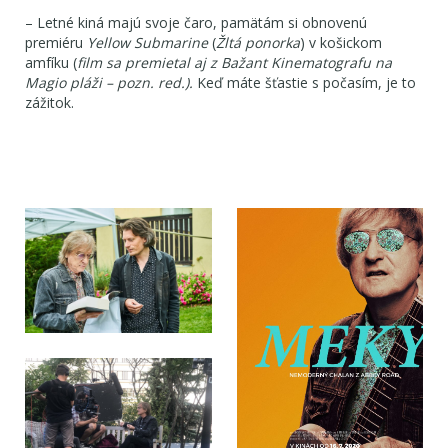
– Letné kiná majú svoje čaro, pamätám si obnovenú
premiéru
Yellow Submarine
(
Žltá ponorka
) v košickom
amfíku (
film sa
premietal aj z Bažant Kinematografu na
Magio pláži – pozn. red.).
Keď máte šťastie s počasím, je to
zážitok.