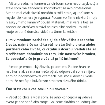
– Máte pravdu, na kameru za chrbtom som nebol zvyknutý a
stále som mal tendenciu kontrolovať sa ako profesionál.
Šimon mal však skvelú metódu a točil stále, aj keď som si
myslel, že kamera je vypnutá. Potom vo filme niektoré moje
hlášky „mimo kamery“ použil. Materiálu mal veľa a tiež sa
ponoril do archívov a trávil pri nich dlhé hodiny. Použil aj
moje osobné domáce videá na 8mm kazetách.
Film v mnohom zachádza aj do sfér vášho osobného
života, najmä čo sa týka vášho staršieho brata alebo
partnerského života, či vzťahu s dcérou. Vedeli ste sa
s režisérom dohodnúť na tom, kde nastavíte hranicu,
čo povedať a čo je pre vás už príliš intímne?
– Šimon je empatický človek, ja som mu žiadne hranice
nedával a ak sa ma na niečo pýtal, odpovedal som a nijako
som ho neobmedzoval v témach. Mal moju dôveru, vedel
som, že nepôjde bulvárnym smerom slzavého údolia.
Čím si získal u vás takú plnú dôveru?
– Vedel čo chce a videl som, že jeho koncepcia aj videnie
sveta je podobné ako moje. Boli sme skrátka na jednej vlne.