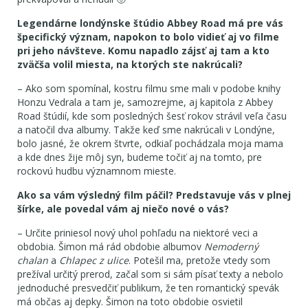
Legendárne londýnske štúdio Abbey Road má pre vás
špecifický význam, napokon to bolo vidieť aj vo filme
pri jeho návšteve. Komu napadlo zájsť aj tam a kto
zväčša volil miesta, na ktorých ste nakrúcali?
– Ako som spomínal, kostru filmu sme mali v podobe knihy
Honzu Vedrala a tam je, samozrejme, aj kapitola z Abbey
Road štúdií, kde som posledných šesť rokov strávil veľa času
a natočil dva albumy. Takže keď sme nakrúcali v Londýne,
bolo jasné, že okrem štvrte, odkiaľ pochádzala moja mama
a kde dnes žije môj syn, budeme točiť aj na tomto, pre
rockovú hudbu významnom mieste.
Ako sa vám výsledný film páčil? Predstavuje vás v plnej
šírke, ale povedal vám aj niečo nové o vás?
– Určite priniesol nový uhol pohľadu na niektoré veci a
obdobia. Šimon má rád obdobie albumov
Nemoderný
chalan
a
Chlapec z ulice
. Potešil ma, pretože vtedy som
prežíval určitý prerod, začal som si sám písať texty a nebolo
jednoduché presvedčiť publikum, že ten romantický spevák
má občas aj depky. Šimon na toto obdobie osvietil