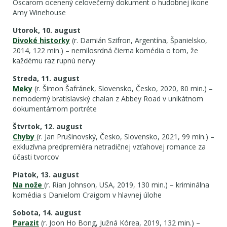
Oscarom ocenený celovečerný dokument o hudobnej ikone
Amy Winehouse
Utorok, 10. august
Divoké historky
(r. Damián Szifron, Argentína, Španielsko,
2014, 122 min.) – nemilosrdná čierna komédia o tom, že
každému raz rupnú nervy
Streda, 11. august
Meky
(r. Šimon Šafránek, Slovensko, Česko, 2020, 80 min.) –
nemoderný bratislavský chalan z Abbey Road v unikátnom
dokumentárnom portréte
Štvrtok, 12. august
Chyby
(r. Jan Prušinovský, Česko, Slovensko, 2021, 99 min.) –
exkluzívna predpremiéra netradičnej vzťahovej romance za
účasti tvorcov
Piatok, 13. august
Na nože
(r. Rian Johnson, USA, 2019, 130 min.) – kriminálna
komédia s Danielom Craigom v hlavnej úlohe
Sobota, 14. august
Parazit
(r. Joon Ho Bong, Južná Kórea, 2019, 132 min.) –