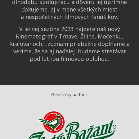
dlhodobú spoluprácu a dôveru jej úprimne
ďakujeme, aj v mene všetkých miest
a nespočetných filmových fanúšikov.
V letnej sezóne 2023 nájdete náš nový
Kinematograf v Trnave, Žiline, Močenku,
Kraľovanoch... zoznam priebežne dopĺňame a
veríme, že sa aj naďalej budeme stretávať
pod letnou filmovou oblohou.
Generálny partner: