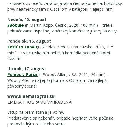
celosvetovo oceňovaná originálna čierna komédia, historicky
prvý neamerický film s Oscarom v kategórii Najlepší film
Nedeľa, 15. august
3Bobule
(r. Martin Kopp, Česko, 2020, 100 min.) – tretie
pokračovanie úspešnej vinárskej komédie z južnej Moravy
Pondelok, 16. august
Zažiť to znovu
(r. Nicolas Bedos, Francúzsko, 2019, 115
min.) – francúzska romantická komédia ocenená tromi
Cézarmi
Utorok, 17. august
Polnoc v Paríži
(r. Woody Allen, USA, 2011, 94 min.) –
Woody Allen v najlepšej forme s Oscarom za najlepší
pôvodný scenár
www.kinematograf.sk
ZMENA PROGRAMU VYHRADENÁ!
Vstup na premietania je voľný.
Predstavenie sa nekoná v prípade nepriaznivého počasia,
predovšetkým za silného vetra.