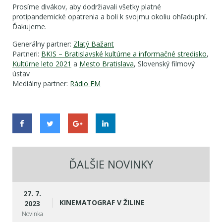
Prosíme divákov, aby dodržiavali všetky platné
protipandemické opatrenia a boli k svojmu okoliu ohľaduplní.
Ďakujeme.
Generálny partner:
Zlatý Bažant
Partneri:
BKIS – Bratislavské kultúrne a informačné stredisko
,
Kultúrne leto 2021
a
Mesto Bratislava
, Slovenský filmový
ústav
Mediálny partner:
Rádio FM
ĎALŠIE NOVINKY
27. 7.
KINEMATOGRAF V ŽILINE
2023
Novinka