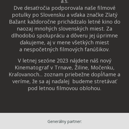
a.s.
Dve desaťročia podporovala naše filmové
potulky po Slovensku a vďaka značke Zlatý
Bažant každoročne prichádzalo letné kino do
naozaj mnohých slovenských miest. Za
dlhodobú spoluprácu a dôveru jej úprimne
ďakujeme, aj v mene všetkých miest
a nespočetných filmových fanúšikov.
V letnej sezóne 2023 nájdete náš nový
Kinematograf v Trnave, Žiline, Močenku,
Kraľovanoch... zoznam priebežne dopĺňame a
veríme, že sa aj naďalej budeme stretávať
pod letnou filmovou oblohou.
Generálny partner: