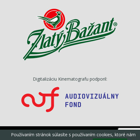
Digitalizáciu Kinematografu podporil:
Používaním stránok súlasíte s používaním cookies, ktoré nám
©Kinematograf, s.r.o, Všetky práva vyhradené