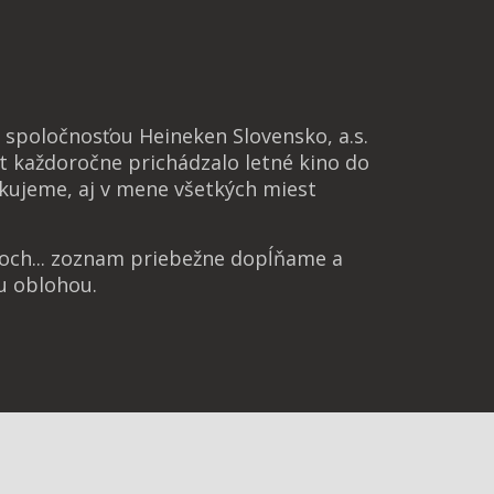
spoločnosťou Heineken Slovensko, a.s.
t každoročne prichádzalo letné kino do
kujeme, aj v mene všetkých miest
noch... zoznam priebežne dopĺňame a
u oblohou.