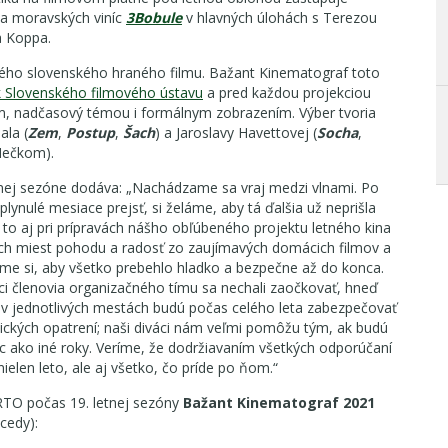
ia moravských viníc
3Bobule
v hlavných úlohách s Terezou
a Koppa.
vého slovenského hraného filmu. Bažant Kinematograf toto
ok Slovenského filmového ústavu
a pred každou projekciou
lm, nadčasový témou i formálnym zobrazením. Výber tvoria
ala (
Zem
,
Postup
,
Šach
) a Jaroslavy Havettovej (
Socha
,
 Hečkom).
lnej sezóne dodáva: „Nachádzame sa vraj medzi vlnami. Po
lynulé mesiace prejsť, si želáme, aby tá ďalšia už neprišla
o to aj pri prípravách nášho obľúbeného projektu letného kina
ch miest pohodu a radosť zo zaujímavých domácich filmov a
áme si, aby všetko prebehlo hladko a bezpečne až do konca.
tci členovia organizačného tímu sa nechali zaočkovať, hneď
ori v jednotlivých mestách budú počas celého leta zabezpečovať
ckých opatrení; naši diváci nám veľmi pomôžu tým, ak budú
c ako iné roky. Veríme, že dodržiavaním všetkých odporúčaní
len leto, ale aj všetko, čo príde po ňom.“
RTO počas 19. letnej sezóny
Bažant Kinematograf 2021
cedy):