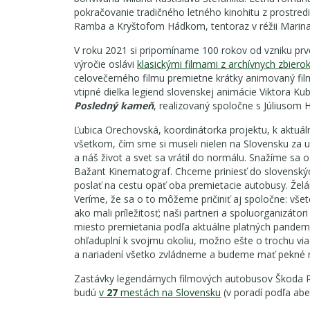
pokračovanie tradičného letného kinohitu z prostred
Ramba a Kryštofom Hádkom, tentoraz v réžii Marin
V roku 2021 si pripomíname 100 rokov od vzniku pr
výročie oslávi
klasickými filmami z archívnych zbier
celovečerného filmu premietne krátky animovaný fi
vtipné dielka legiend slovenskej animácie Viktora Kub
Posledný kameň
, realizovaný spoločne s Júliusom
Ľubica Orechovská, koordinátorka projektu, k aktuá
všetkom, čím sme si museli nielen na Slovensku za up
a náš život a svet sa vrátil do normálu. Snažíme sa 
Bažant Kinematograf. Chceme priniesť do slovenský
poslať na cestu opäť oba premietacie autobusy. Žel
Veríme, že sa o to môžeme pričiniť aj spoločne: vše
ako mali príležitosť; naši partneri a spoluorganizát
miesto premietania podľa aktuálne platných pandemi
ohľaduplní k svojmu okoliu, možno ešte o trochu via
a nariadení všetko zvládneme a budeme mať pekné nie
Zastávky legendárnych filmových autobusov Škoda 
budú
v
27
mestách na Slovensku
(v poradí podľa abe