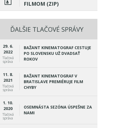
FILMOM (ZIP)
ĎALŠIE TLAČOVÉ SPRÁVY
29. 6.
BAŽANT KINEMATOGRAF CESTUJE
2022
PO SLOVENSKU UŽ DVADSAŤ
Tlačová
ROKOV
správa
11. 8.
BAŽANT KINEMATOGRAF V
2021
BRATISLAVE PREMIÉRUJE FILM
Tlačová
CHYBY
správa
1. 10.
OSEMNÁSTA SEZÓNA ÚSPEŠNE ZA
2020
NAMI
Tlačová
správa