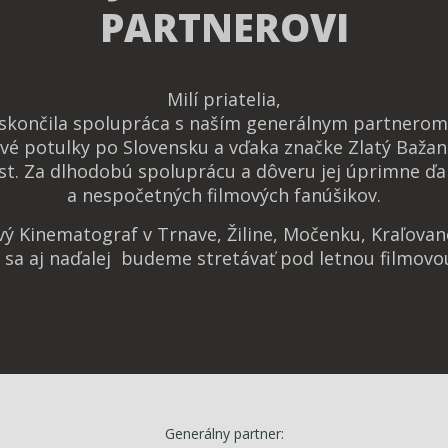
PARTNEROVI
Milí priatelia,
 skončila spolupráca s naším generálnym partnerom 
vé potulky po Slovensku a vďaka značke Zlatý Bažan
t. Za dlhodobú spoluprácu a dôveru jej úprimne ďa
a nespočetných filmových fanúšikov.
ový Kinematograf v Trnave, Žiline, Močenku, Kraľova
e sa aj naďalej budeme stretávať pod letnou filmovo
Generálny partner: