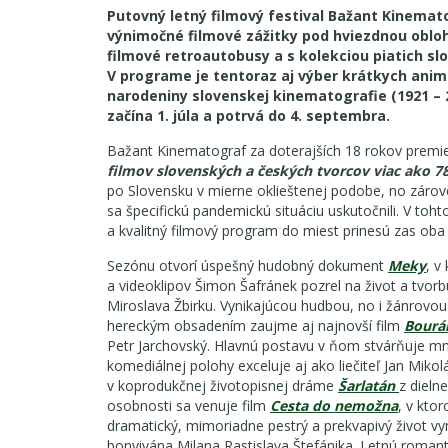
Putovný letný filmový festival Bažant Kinemat
výnimočné filmové zážitky pod hviezdnou obloh
filmové retroautobusy a s kolekciou piatich sl
V programe je tentoraz aj výber krátkych anim
narodeniny slovenskej kinematografie (1921 – 
začína 1. júla a potrvá do 4. septembra.
Bažant Kinematograf za doterajších 18 rokov premi
filmov slovenských a českých tvorcov viac ako 
po Slovensku v mierne oklieštenej podobe, no zárov
sa špecifickú pandemickú situáciu uskutočnili. V toh
a kvalitný filmový program do miest prinesú zas ob
Sezónu otvorí úspešný hudobný dokument
Meky
, v
a videoklipov Šimon Šafránek pozrel na život a tvorb
Miroslava Žbirku. Vynikajúcou hudbou, no i žánrov
hereckým obsadením zaujme aj najnovší film
Bourá
Petr Jarchovský. Hlavnú postavu v ňom stvárňuje mn
komediálnej polohy exceluje aj ako liečiteľ Jan Mik
v koprodukčnej životopisnej dráme
Šarlatán
z dieln
osobnosti sa venuje film
Cesta do nemožna
, v kto
dramatický, mimoriadne pestrý a prekvapivý život vyná
bonvivána Milana Rastislava Štefánika. Letnú roman