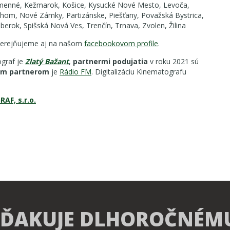
umenné, Kežmarok, Košice, Kysucké Nové Mesto, Levoča,
áhom, Nové Zámky, Partizánske, Piešťany, Považská Bystrica,
erok, Spišská Nová Ves, Trenčín, Trnava, Zvolen, Žilina
zverejňujeme aj na našom
facebookovom profile
.
graf je
Zlatý Bažant
,
partnermi podujatia
v roku 2021 sú
ym partnerom
je
Rádio FM
. Digitalizáciu Kinematografu
AF, s.r.o.
 ĎAKUJE DLHOROČNÉM