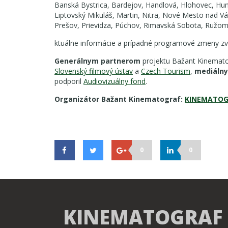
Banská Bystrica, Bardejov, Handlová, Hlohovec, H
Liptovský Mikuláš, Martin, Nitra, Nové Mesto nad V
Prešov, Prievidza, Púchov, Rimavská Sobota, Ružomb
ktuálne informácie a prípadné programové zmeny 
Generálnym partnerom
projektu Bažant Kinemato
Slovenský filmový ústav
a
Czech Tourism
,
mediáln
podporil
Audiovizuálny fond
.
Organizátor Bažant Kinematograf:
KINEMATOGR
0
0
KINEMATOGRAF