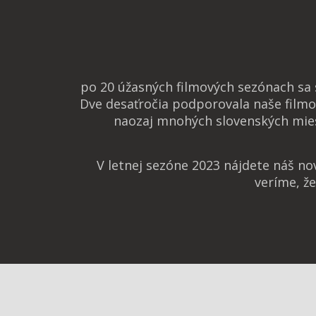
po 20 úžasných filmových sezónach sa
Dve desaťročia podporovala naše filmo
naozaj mnohých slovenských mies
V letnej sezóne 2023 nájdete náš n
veríme, ž