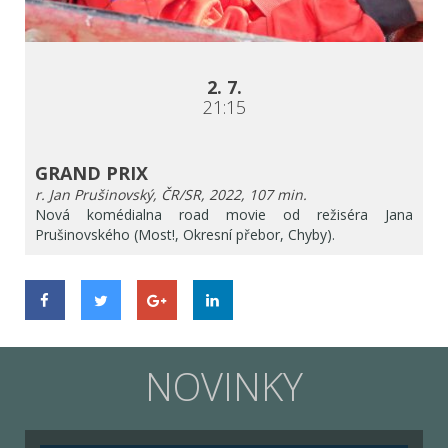
2. 7.
21:15
GRAND PRIX
r. Jan Prušinovský, ČR/SR, 2022, 107 min.
Nová komédialna road movie od režiséra Jana
Prušinovského (Most!, Okresní přebor, Chyby).
NOVINKY