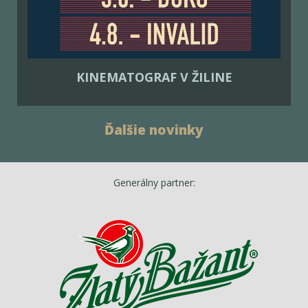
KINEMATOGRAF V ŽILINE
Ďalšie novinky
Generálny partner: