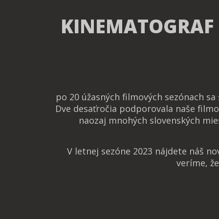
KINEMATOGRAF
po 20 úžasných filmových sezónach sa
Dve desaťročia podporovala naše filmo
naozaj mnohých slovenských mies
V letnej sezóne 2023 nájdete náš n
veríme, ž