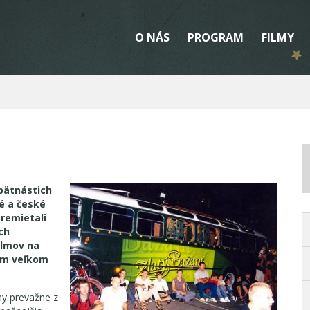
O NÁS
PROGRAM
FILMY
 pätnástich
é a české
premietali
ch
ilmov na
kom veľkom
my prevažne z