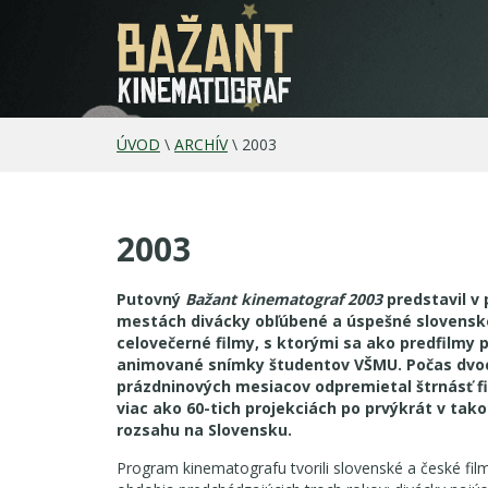
ÚVOD
\
ARCHÍV
\
2003
2003
Putovný
Bažant kinematograf 2003
predstavil v
mestách divácky obľúbené a úspešné slovensk
celovečerné filmy, s ktorými sa ako predfilmy 
animované snímky študentov VŠMU. Počas dvo
prázdninových mesiacov odpremietal štrnásť f
viac ako 60-tich projekciách po prvýkrát v ta
rozsahu na Slovensku.
Program kinematografu tvorili slovenské a české fil