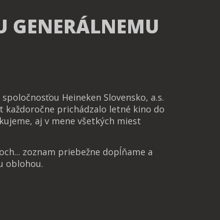
U GENERÁLNEMU
spoločnosťou Heineken Slovensko, a.s.
t každoročne prichádzalo letné kino do
kujeme, aj v mene všetkých miest
noch... zoznam priebežne dopĺňame a
u oblohou.