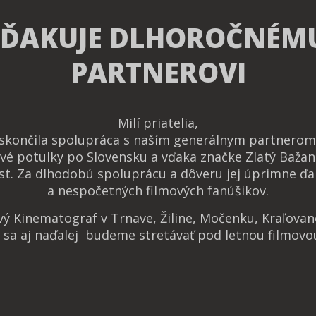
 ĎAKUJE DLHOROČNÉM
PARTNEROVI
Milí priatelia,
 skončila spolupráca s naším generálnym partnerom 
vé potulky po Slovensku a vďaka značke Zlatý Bažan
t. Za dlhodobú spoluprácu a dôveru jej úprimne ďa
a nespočetných filmových fanúšikov.
ový Kinematograf v Trnave, Žiline, Močenku, Kraľova
e sa aj naďalej budeme stretávať pod letnou filmovo