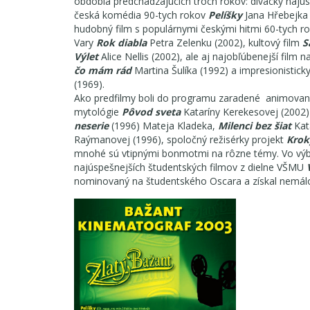
obdobia predchádzajúcich troch rokov: divácky najú
česká komédia 90-tych rokov
Pelíšky
Jana Hřebejka 
hudobný film s populárnymi českými hitmi 60-tych r
Vary
Rok diabla
Petra Zelenku (2002), kultový film
S
Výlet
Alice Nellis (2002), ale aj najobľúbenejší film
čo mám rád
Martina Šulíka (1992) a impresionistic
(1969).
Ako predfilmy boli do programu zaradené animované
mytológie
Pôvod sveta
Kataríny Kerekesovej (2002)
neserie
(1996) Mateja Kladeka,
Milenci bez šiat
Kat
Raýmanovej (1996), spoločný režisérky projekt
Krok
mnohé sú vtipnými bonmotmi na rôzne témy. Vo výbe
najúspešnejších študentských filmov z dielne VŠMU
nominovaný na študentského Oscara a získal nemá