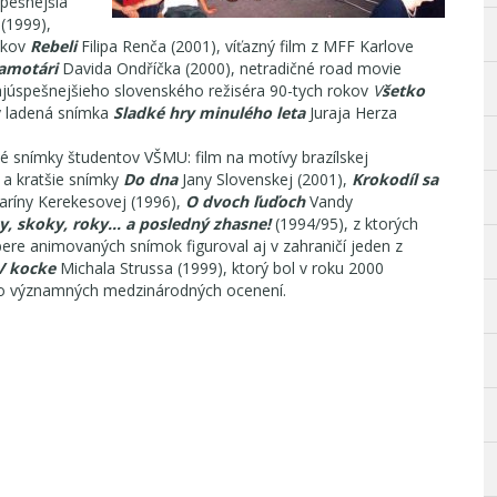
spešnejšia
(1999),
okov
Rebeli
Filipa Renča (2001), víťazný film z MFF Karlove
amotári
Davida Ondříčka (2000), netradičné road movie
 najúspešnejšieho slovenského režiséra 90-tych rokov
V
šetko
ky ladená snímka
Sladké hry minulého leta
Juraja Herza
 snímky študentov VŠMU: film na motívy brazílskej
 a kratšie snímky
Do dna
Jany Slovenskej (2001),
Krokodíl sa
aríny Kerekesovej (1996),
O dvoch ľuďoch
Vandy
y, skoky, roky… a posledný zhasne!
(1994/95), z ktorých
re animovaných snímok figuroval aj v zahraničí jeden z
V kocke
Michala Strussa (1999), ktorý bol v roku 2000
lo významných medzinárodných ocenení.