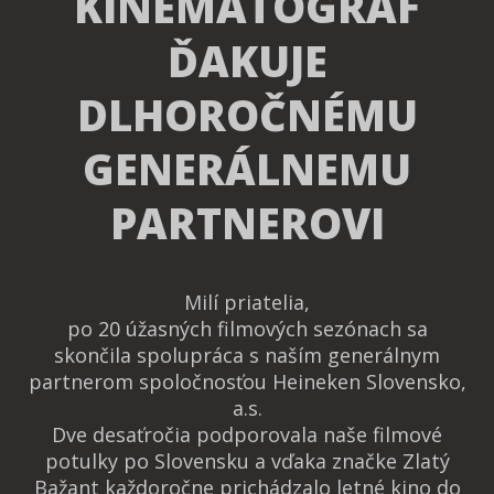
KINEMATOGRAF
ĎAKUJE
DLHOROČNÉMU
GENERÁLNEMU
PARTNEROVI
Milí priatelia,
po 20 úžasných filmových sezónach sa
skončila spolupráca s naším generálnym
partnerom spoločnosťou Heineken Slovensko,
a.s.
Dve desaťročia podporovala naše filmové
potulky po Slovensku a vďaka značke Zlatý
Bažant každoročne prichádzalo letné kino do