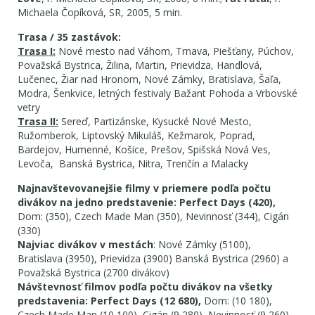
Michaela Čopíková, SR, 2005, 5 min.
Trasa / 35 zastávok:
Trasa I:
Nové mesto nad Váhom, Trnava, Piešťany, Púchov,
Považská Bystrica, Žilina, Martin, Prievidza, Handlová,
Lučenec, Žiar nad Hronom, Nové Zámky, Bratislava, Šaľa,
Modra, Šenkvice, letných festivaly Bažant Pohoda a Vrbovské
vetry
Trasa II:
Sereď, Partizánske, Kysucké Nové Mesto,
Ružomberok, Liptovský Mikuláš, Kežmarok, Poprad,
Bardejov, Humenné, Košice, Prešov, Spišská Nová Ves,
Levoča, Banská Bystrica, Nitra, Trenčín a Malacky
Najnavštevovanejšie filmy v priemere podľa počtu
divákov na jedno predstavenie:
Perfect Days (420),
Dom: (350), Czech Made Man (350), Nevinnosť (344), Cigán
(330)
Najviac divákov v mestách
: Nové Zámky (5100),
Bratislava (3950), Prievidza (3900) Banská Bystrica (2960) a
Považská Bystrica (2700 divákov)
Návštevnosť filmov podľa počtu divákov na všetky
predstavenia: Perfect Days (12 680),
Dom: (10 180),
Czech Made Man (10 100), Cigán (9 280), Nevinnosť (9 260)