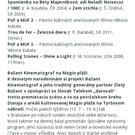
Spomienka na Bety Majerníkovú
:
adí Neladí: Noisecut
/ 100C
(r. A. Koudela, ČR 2004) a
Zem stíchla
(r. Š. Ondruš,
SR 2009)
PUF a MUF 2
. – Pásmo kultových animovaných filmov Viktora
Kubala
Trou de Fer – Železná diera
(r. P. Barabáš, SR 2011,
55min.)
PUF a MUF 3.
– Pásmo kultových animovaných filmov
Viktora Kubala
Rolling Stones – Shine a Light
(r. M. Scorsese, USA 2008,
117min.)
Bažant Kinematograf na Magio pláži:
K desiatym narodeninám si projekt Bažant
Kinematograf a jeho tradičný generálny partner Zlatý
Bažant v spolupráci so Slovak Telekom „darovali“
tretiu premietaciu scénu a to na petržalskom brehu
Dunaja v areáli kultivovanej Magio pláže na Tyršovom
nábreží.
Počas piatich týždňov (13. 7. – 19. 8.) tak
v Bratislave po rokoch vzniklo skutočné veľké letné kino,
ktoré takmer na dennej báze premietalo špeciálne vytvorený
program. Jeho súčasťou boli nielen české a slovenské novinky
(
Tigre v meste, eŠteBák, Alois Nebel
) či staršie profilové