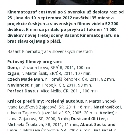
Kinematograf cestoval po Slovensku už desiaty raz: od
25. júna do 10. septembra 2012 navštívil 35 miest a
projekcie českých a slovenských filmov videlo 52 300
divákov. K nim sa pridalo po prvýkrát takmer 11 000
divákov novej tretej scény Bažant Kinematografu na
bratislavskej Magio pláži.
Bažant Kinematograf v slovenských mestách:
Putovný filmový program:
Dom
, r. Zuzana Liová, SR/ČR, 2011, 100 min.
Cigán
, r. Martin Šulík, SR/ČR, 2011, 107 min.
Czech Made Man
, r. Tomáš Řehořek, ČR, 2011, 82 min.
Nevinnosť
, r. Jan Hřebejk, ČR, 2011, 98 min.
Perfect Days
, r. Alice Nellis, ČR, 2011, 100 min.
Krátke predfilmy:
Posledný autobus
, r. Martin Snopek,
Ivana Laučíková Zajacová, SR, 2011, 16 min.;
Nazdravíčko!,
r. Ivana Zajacová, Jozef Mitaľ, SR, 2005, 20 min.;
Vedieť
, r.
Ivana Zajacová, SR, 2000, 5 min.;
Dust and Glitter
, r.
Michaela Čopíková, SR, 2011, 11 min.;
About Socks and
Love
, r. Michaela Čopíková, SR, 2008, 6 min.;
Fat Fatal
, r.