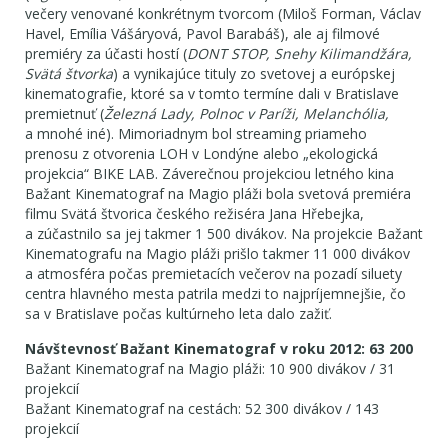
večery venované konkrétnym tvorcom (Miloš Forman, Václav
Havel, Emília Vášáryová, Pavol Barabáš), ale aj filmové
premiéry za účasti hostí (
DONT STOP, Snehy Kilimandžára,
Svätá štvorka
) a vynikajúce tituly zo svetovej a európskej
kinematografie, ktoré sa v tomto termíne dali v Bratislave
premietnuť (
Železná Lady, Polnoc v Paríži, Melanchólia,
a mnohé iné). Mimoriadnym bol streaming priameho
prenosu z otvorenia LOH v Londýne alebo „ekologická
projekcia“ BIKE LAB. Záverečnou projekciou letného kina
Bažant Kinematograf na Magio pláži bola svetová premiéra
filmu Svätá štvorica českého režiséra Jana Hřebejka,
a zúčastnilo sa jej takmer 1 500 divákov. Na projekcie Bažant
Kinematografu na Magio pláži prišlo takmer 11 000 divákov
a atmosféra počas premietacích večerov na pozadí siluety
centra hlavného mesta patrila medzi to najpríjemnejšie, čo
sa v Bratislave počas kultúrneho leta dalo zažiť.
Návštevnosť Bažant Kinematograf v roku 2012: 63 200
Bažant Kinematograf na Magio pláži: 10 900 divákov / 31
projekcií
Bažant Kinematograf na cestách: 52 300 divákov / 143
projekcií