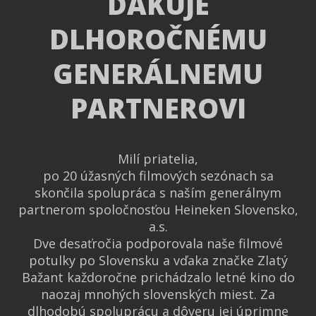
ĎAKUJE
DLHOROČNÉMU
GENERÁLNEMU
PARTNEROVI
Milí priatelia,
po 20 úžasných filmových sezónach sa
skončila spolupráca s naším generálnym
partnerom spoločnosťou Heineken Slovensko,
a.s.
Dve desaťročia podporovala naše filmové
potulky po Slovensku a vďaka značke Zlatý
Bažant každoročne prichádzalo letné kino do
naozaj mnohých slovenských miest. Za
dlhodobú spoluprácu a dôveru jej úprimne