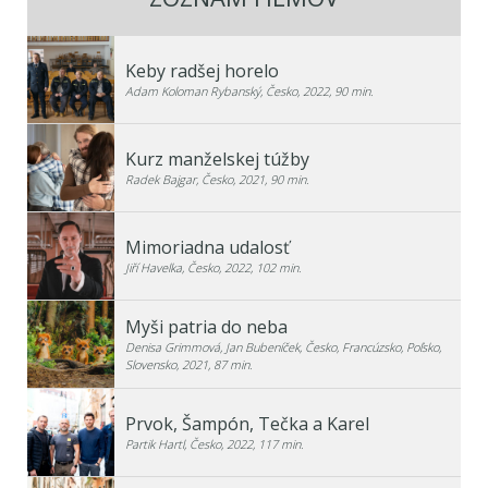
Keby radšej horelo
Adam Koloman Rybanský, Česko, 2022, 90 min.
Kurz manželskej túžby
Radek Bajgar, Česko, 2021, 90 min.
Mimoriadna udalosť
Jiří Havelka, Česko, 2022, 102 min.
Myši patria do neba
Denisa Grimmová, Jan Bubeníček, Česko, Francúzsko, Poľsko,
Slovensko, 2021, 87 min.
Prvok, Šampón, Tečka a Karel
Partik Hartl, Česko, 2022, 117 min.