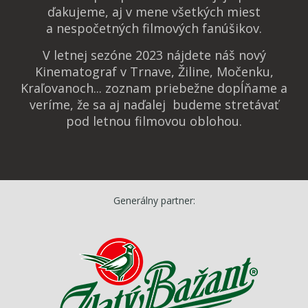
ďakujeme, aj v mene všetkých miest
a nespočetných filmových fanúšikov.
V letnej sezóne 2023 nájdete náš nový
Kinematograf v Trnave, Žiline, Močenku,
Kraľovanoch... zoznam priebežne dopĺňame a
veríme, že sa aj naďalej budeme stretávať
pod letnou filmovou oblohou.
Generálny partner: