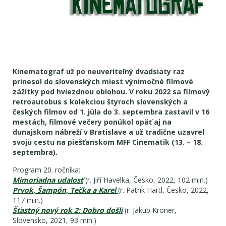
Kinematograf už po neuveriteľný dvadsiaty raz
prinesol do slovenských miest výnimočné filmové
zážitky pod hviezdnou oblohou. V roku 2022 sa filmový
retroautobus s kolekciou štyroch slovenských a
českých filmov od 1. júla do 3. septembra zastavil v 16
mestách, filmové večery ponúkol opäť aj na
dunajskom nábreží v Bratislave a už tradične uzavrel
svoju cestu na piešťanskom MFF Cinematik (13. – 18.
septembra).
Program 20. ročníka:
Mimoriadna udalosť
(r. Jiří Havelka, Česko, 2022, 102 min.)
Prvok, Šampón, Tečka a Karel
(r. Patrik Hartl, Česko, 2022,
117 min.)
Šťastný nový rok 2: Dobro došli
(r. Jakub Kroner,
Slovensko, 2021, 93 min.)