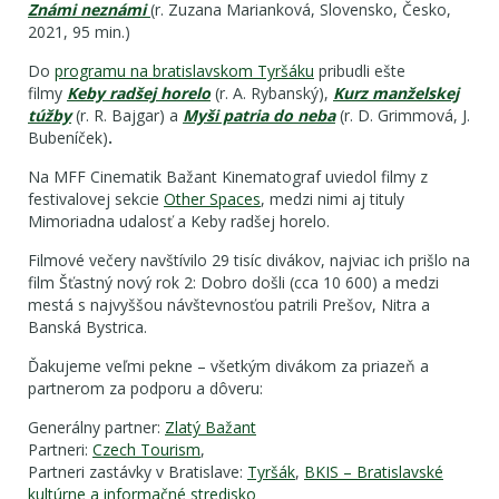
Známi neznámi
(r. Zuzana Marianková, Slovensko, Česko,
2021, 95 min.)
Do
programu na bratislavskom Tyršáku
pribudli ešte
filmy
Keby radšej horelo
(r. A. Rybanský),
Kurz manželskej
túžby
(r. R. Bajgar) a
Myši patria do neba
(r. D. Grimmová, J.
Bubeníček)
.
Na MFF Cinematik Bažant Kinematograf uviedol filmy z
festivalovej sekcie
Other Spaces
, medzi nimi aj tituly
Mimoriadna udalosť a Keby radšej horelo.
Filmové večery navštívilo 29 tisíc divákov, najviac ich prišlo na
film Šťastný nový rok 2: Dobro došli (cca 10 600) a medzi
mestá s najvyššou návštevnosťou patrili Prešov, Nitra a
Banská Bystrica.
Ďakujeme veľmi pekne – všetkým divákom za priazeň a
partnerom za podporu a dôveru:
Generálny partner:
Zlatý Bažant
Partneri:
Czech Tourism
,
Partneri zastávky v Bratislave:
Tyršák
,
BKIS – Bratislavské
kultúrne a informačné stredisko