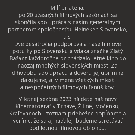
Milí priatelia,
po 20 úžasných filmových sezónach sa
skončila spolupráca s naším generálnym
partnerom spoločnosťou Heineken Slovensko,
a.s.
Dve desaťročia podporovala naše filmové
potulky po Slovensku a vďaka značke Zlatý
Bažant každoročne prichádzalo letné kino do
naozaj mnohých slovenských miest. Za
dlhodobú spoluprácu a dôveru jej úprimne
ďakujeme, aj v mene všetkých miest
a nespočetných filmových fanúšikov.
V letnej sezóne 2023 nájdete náš nový
Kinematograf v Trnave, Žiline, Močenku,
Kraľovanoch... zoznam priebežne dopĺňame a
veríme, že sa aj naďalej budeme stretávať
pod letnou filmovou oblohou.