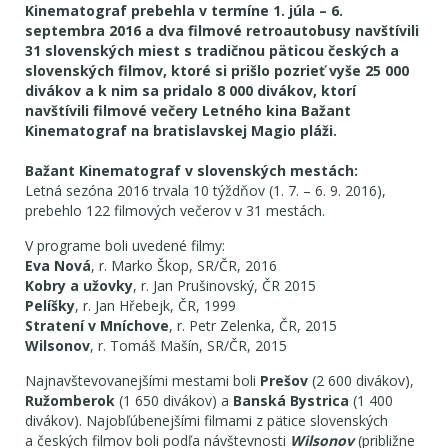
Kinematograf prebehla v termíne 1. júla – 6.
septembra 2016 a dva filmové retroautobusy navštívili
31 slovenských miest s tradičnou päticou českých a
slovenských filmov, ktoré si prišlo pozrieť
vyše 25 000
divákov a k nim sa pridalo 8 000 divákov, ktorí
navštívili filmové večery Letného kina Bažant
Kinematograf na bratislavskej Magio pláži.
Bažant Kinematograf v slovenských mestách:
Letná sezóna 2016 trvala 10 týždňov (1. 7. – 6. 9. 2016),
prebehlo 122 filmových večerov v 31 mestách.
V programe boli uvedené filmy:
Eva Nová
, r. Marko Škop, SR/ČR, 2016
Kobry a užovky
, r. Jan Prušinovský, ČR 2015
Pelíšky
, r. Jan Hřebejk, ČR, 1999
Stratení v Mníchove
, r. Petr Zelenka, ČR, 2015
Wilsonov
, r. Tomáš Mašín, SR/ČR, 2015
Najnavštevovanejšími mestami boli
Prešov
(2 600 divákov),
Ružomberok
(1 650 divákov) a
Banská Bystrica
(1 400
divákov). Najobľúbenejšími filmami z pätice slovenských
a českých filmov boli podľa návštevnosti
Wilsonov
(približne