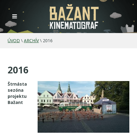
ÚVOD
\
ARCHÍV
\
2016
2016
Štrnásta
sezóna
projektu
Bažant