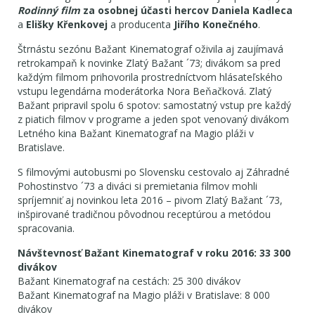
Rodinný film
za osobnej účasti hercov Daniela Kadleca
a
Elišky Křenkovej
a producenta
Jiřího Konečného
.
Štrnástu sezónu Bažant Kinematograf oživila aj zaujímavá
retrokampaň k novinke Zlatý Bažant ´73; divákom sa pred
každým filmom prihovorila prostredníctvom hlásateľského
vstupu legendárna moderátorka Nora Beňačková. Zlatý
Bažant pripravil spolu 6 spotov: samostatný vstup pre každý
z piatich filmov v programe a jeden spot venovaný divákom
Letného kina Bažant Kinematograf na Magio pláži v
Bratislave.
S filmovými autobusmi po Slovensku cestovalo aj Záhradné
Pohostinstvo ´73 a diváci si premietania filmov mohli
spríjemniť aj novinkou leta 2016 – pivom Zlatý Bažant ´73,
inšpirované tradičnou pôvodnou receptúrou a metódou
spracovania.
Návštevnosť Bažant Kinematograf v roku 2016: 33 300
divákov
Bažant Kinematograf na cestách: 25 300 divákov
Bažant Kinematograf na Magio pláži v Bratislave: 8 000
divákov