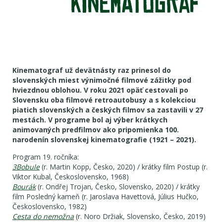
Kinematograf už devätnásty raz prinesol do
slovenských miest výnimočné filmové zážitky pod
hviezdnou oblohou. V roku 2021 opäť cestovali po
Slovensku oba filmové retroautobusy a s kolekciou
piatich slovenských a českých filmov sa zastavili v 27
mestách. V programe bol aj výber krátkych
animovaných predfilmov ako pripomienka 100.
narodenín slovenskej kinematografie (1921 – 2021).
Program 19. ročníka:
3Bobule
(r. Martin Kopp, Česko, 2020) / krátky film Postup (r.
Viktor Kubal, Československo, 1968)
Bourák
(r. Ondřej Trojan, Česko, Slovensko, 2020) / krátky
film Posledný kameň (r. Jaroslava Havettová, Július Hučko,
Československo, 1982)
Cesta do nemožna
(r. Noro Držiak, Slovensko, Česko, 2019)