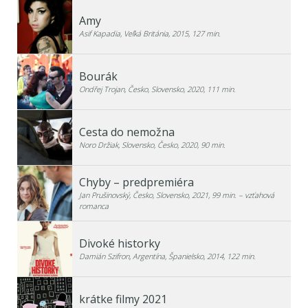
Amy
Asif Kapadia, Veľká Británia, 2015, 127 min.
Bourák
Ondřej Trojan, Česko, Slovensko, 2020, 111 min.
Cesta do nemožna
Noro Držiak, Slovensko, Česko, 2020, 90 min.
Chyby – predpremiéra
Jan Prušinovský, Česko, Slovensko, 2021, 99 min. – vzťahová
romanca
Divoké historky
Damián Szifron, Argentína, Španielsko, 2014, 122 min.
krátke filmy 2021