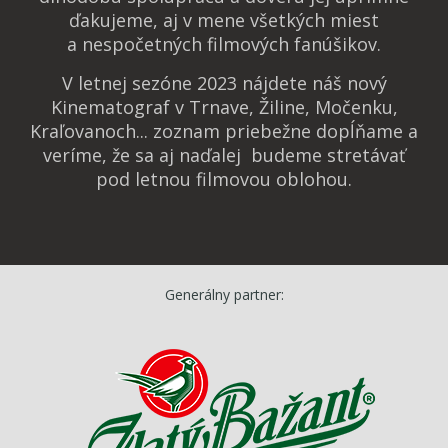
ďakujeme, aj v mene všetkých miest
a nespočetných filmových fanúšikov.
V letnej sezóne 2023 nájdete náš nový
Kinematograf v Trnave, Žiline, Močenku,
Kraľovanoch... zoznam priebežne dopĺňame a
veríme, že sa aj naďalej budeme stretávať
pod letnou filmovou oblohou.
Generálny partner: