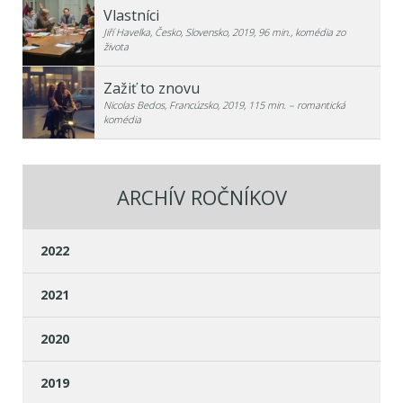
Vlastníci
Jiří Havelka, Česko, Slovensko, 2019, 96 min., komédia zo
života
Zažiť to znovu
Nicolas Bedos, Francúzsko, 2019, 115 min. – romantická
komédia
ARCHÍV ROČNÍKOV
2022
2021
2020
2019