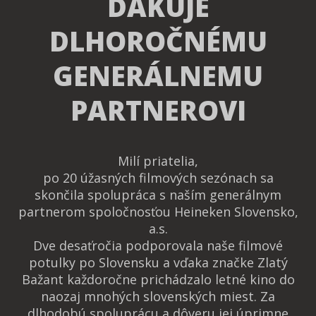
ĎAKUJE
DLHOROČNÉMU
GENERÁLNEMU
PARTNEROVI
Milí priatelia,
po 20 úžasných filmových sezónach sa
skončila spolupráca s naším generálnym
partnerom spoločnosťou Heineken Slovensko,
a.s.
Dve desaťročia podporovala naše filmové
potulky po Slovensku a vďaka značke Zlatý
Bažant každoročne prichádzalo letné kino do
naozaj mnohých slovenských miest. Za
dlhodobú spoluprácu a dôveru jej úprimne