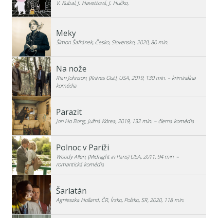
V. Kubal, J. Havettová, J. Hučko,
Meky
Šimon Šafránek, Česko, Slovensko, 2020, 80 min.
Na nože
Rian Johnson, (Knives Out), USA, 2019, 130 min. – kriminálna
komédia
Parazit
Jon Ho Bong, Južná Kórea, 2019, 132 min. – čierna komédia
Polnoc v Paríži
Woody Allen, (Midnight in Paris) USA, 2011, 94 min. –
romantická komédia
Šarlatán
Agnieszka Holland, ČR, Írsko, Poľsko, SR, 2020, 118 min.