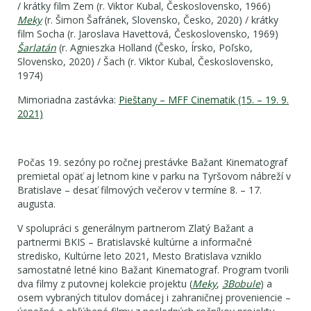
/ krátky film Zem (r. Viktor Kubal, Československo, 1966)
Meky
(r. Šimon Šafránek, Slovensko, Česko, 2020) / krátky
film Socha (r. Jaroslava Havettová, Československo, 1969)
Šarlatán
(r. Agnieszka Holland (Česko, Írsko, Poľsko,
Slovensko, 2020) / Šach (r. Viktor Kubal, Československo,
1974)
Mimoriadna zastávka:
Pieštany – MFF Cinematik (15. – 19. 9.
2021)
Počas 19. sezóny po ročnej prestávke Bažant Kinematograf
premietal opäť aj letnom kine v parku na Tyršovom nábreží v
Bratislave – desať filmových večerov v termíne 8. – 17.
augusta.
V spolupráci s generálnym partnerom Zlatý Bažant a
partnermi BKIS – Bratislavské kultúrne a informačné
stredisko, Kultúrne leto 2021, Mesto Bratislava vzniklo
samostatné letné kino Bažant Kinematograf. Program tvorili
dva filmy z putovnej kolekcie projektu (
Meky
,
3Bobule
) a
osem vybraných titulov domácej i zahraničnej proveniencie –