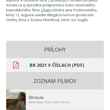
úspešné a obľúbené filmy z posledných ročníkov projektu.
Konala sa aj špeciálna predpremiéra česko-slovenského
koprodukčného filmu
Chyby
režiséra Jana Prušinovského,
ktorý 12. augusta uviedla delegácia tvorcov (producenti
Ondřej Zima a Zuzana Mistríková, herec Ivo Gogál).
PRÍLOHY
BK 2021 V ČÍSLACH (PDF)
ZOZNAM FILMOV
3Bobule
Martin Kopp, Česko, 2020, 100 min.