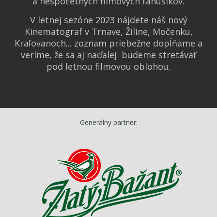
a nespočetných filmových fanúšikov.
V letnej sezóne 2023 nájdete náš nový
Kinematograf v Trnave, Žiline, Močenku,
Kraľovanoch... zoznam priebežne dopĺňame a
veríme, že sa aj naďalej budeme stretávať
pod letnou filmovou oblohou.
Generálny partner: