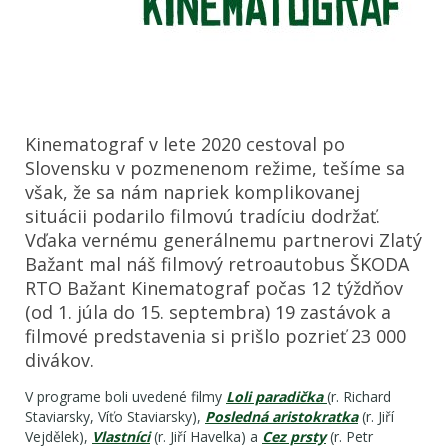
Kinematograf v lete 2020 cestoval po
Slovensku v pozmenenom režime, tešíme sa
však, že sa nám napriek komplikovanej
situácii podarilo filmovú tradíciu dodržať.
Vďaka vernému generálnemu partnerovi Zlatý
Bažant mal náš filmový retroautobus ŠKODA
RTO Bažant Kinematograf počas 12 týždňov
(od 1. júla do 15. septembra) 19 zastávok a
filmové predstavenia si prišlo pozrieť 23 000
divákov.
V programe boli uvedené filmy
Loli paradička
(r. Richard
Staviarsky, Víťo Staviarsky),
Posledná aristokratka
(r. Jiří
Vejdělek),
Vlastníci
(r. Jiří Havelka) a
Cez prsty
(r. Petr