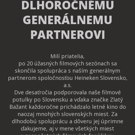
DLHOROČNÉMU
GENERÁLNEMU
PARTNEROVI
Milí priatelia,
po 20 úžasných filmových sezónach sa
skončila spolupráca s naším generálnym
partnerom spoločnosťou Heineken Slovensko,
a.s.
Dve desaťročia podporovala naše filmové
potulky po Slovensku a vďaka značke Zlatý
Bažant každoročne prichádzalo letné kino do
naozaj mnohých slovenských miest. Za
dlhodobú spoluprácu a dôveru jej úprimne
ďakujeme, aj v mene všetkých miest