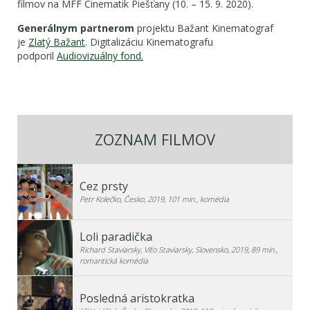
filmov na MFF Cinematik Piešťany (10. – 15. 9. 2020).
Generálnym partnerom
projektu Bažant Kinematograf
je
Zlatý Bažant
. Digitalizáciu Kinematografu
podporil
Audiovizuálny fond.
ZOZNAM FILMOV
Cez prsty
Petr Kolečko, Česko, 2019, 101 min., komédia
Loli paradička
Richard Staviarsky, Víťo Staviarsky, Slovensko, 2019, 89 min.,
romantická komédia
Posledná aristokratka