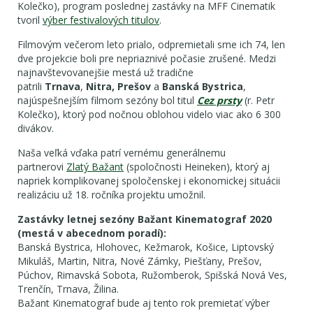
Kolečko), program poslednej zastávky na MFF Cinematik
tvoril
výber festivalových titulov
.
Filmovým večerom leto prialo, odpremietali sme ich 74, len
dve projekcie boli pre nepriaznivé počasie zrušené. Medzi
najnavštevovanejšie mestá už tradične
patrili
Trnava
,
Nitra,
Prešov
a
Banská Bystrica
,
najúspešnejším filmom sezóny bol titul
Cez prsty
(r. Petr
Kolečko), ktorý pod nočnou oblohou videlo viac ako 6 300
divákov.
Naša veľká vďaka patrí vernému generálnemu
partnerovi
Zlatý Bažant
(spoločnosti Heineken), ktorý aj
napriek komplikovanej spoločenskej i ekonomickej situácii
realizáciu už 18. ročníka projektu umožnil.
Zastávky letnej sezóny Bažant Kinematograf 2020
(mestá v abecednom poradí):
Banská Bystrica, Hlohovec, Kežmarok, Košice, Liptovský
Mikuláš, Martin, Nitra, Nové Zámky, Piešťany, Prešov,
Púchov, Rimavská Sobota, Ružomberok, Spišská Nová Ves,
Trenčín, Trnava, Žilina.
Bažant Kinematograf bude aj tento rok premietať výber