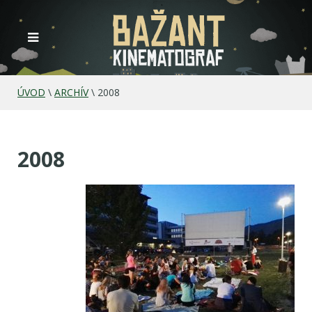
ÚVOD
\
ARCHÍV
\
2008
2008